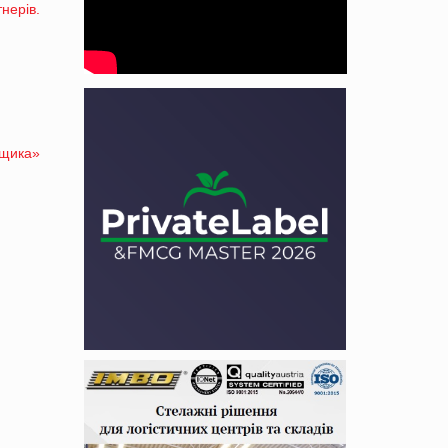
нерів.
вщика»