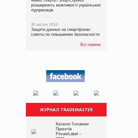
Meest Пошта і Shop-Express
розширюють можливості українських
підприємців
30 квітня 2024
Защита данных на смартфонах:
советы по повышению безопасности
Всі новини
ЖУРНАЛ TRADEMASTER
Каталог Головних
Проєктів
PrivateLabel –