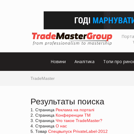
Порта
Новини
Аналітика
Топи про рино
TradeMaster
Результаты поиска
1. Страница
Реклама на порталі
2. Страница
Конференции ТМ
3. Страница
Что такое TradeMaster?
4. Страница
О нас
5. Товар
Спецвыпуск PrivateLabel-2012