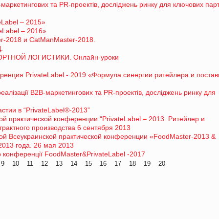
В-маркетингових та PR-проектів, досліджень ринку для ключових парт
eLabel – 2015»
eLabel – 2016»
-2018 и CatManMaster-2018.
.
ТНОЙ ЛОГИСТИКИ. Онлайн-уроки
енция PrivateLabel - 2019:«Формула синергии ритейлера и поста
 реалізації В2В-маркетингових та PR-проектів, досліджень ринку для
тии в “PrivateLabel®-2013”
ой практической конференции “PrivateLabel – 2013. Ритейлер и
трактного производства 6 сентября 2013
ной Всеукраинской практической конференции «FoodMaster-2013 &
2013 года. 26 мая 2013
 конференції FoodMaster&PrivateLabel -2017
9
10
11
12
13
14
15
16
17
18
19
20