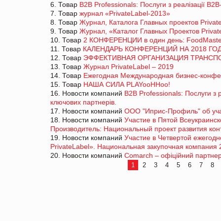
6. Товар
B2B Professionals: Послуги з реалізації В2
7. Товар
журнал «PrivateLabel-2013»
8. Товар
Журнал, Каталога Главных проектов Privat
9. Товар
Журнал, «Каталог Главных Проектов Privat
10. Товар
2 КОНФЕРЕНЦИИ в один день: FoodMaster
11. Товар
КАЛЕНДАРЬ КОНФЕРЕНЦИЙ НА 2018 ГОД
12. Товар
ЭФФЕКТИВНАЯ ОРГАНИЗАЦИЯ ТРАНСПОР
13. Товар
Журнал PrivateLabel – 2019
14. Товар
Ежегодная Международная бизнес-конфер
15. Товар
НАША СИЛА PLAYooHHoo!
16. Новости компаний
B2B Professionals: Послуги з
ключових партнерів.
17. Новости компаний
ООО "Иприс-Профиль" об учас
18. Новости компаний
Участие в Пятой Всеукраинск
Производитель: Национальный проект развития кон
19. Новости компаний
Участие в Четвертой ежегод
PrivateLabel». Национальная закупочная компания 
20. Новости компаний
Comarch – офіційний партнер
1
2
3
4
5
6
7
8