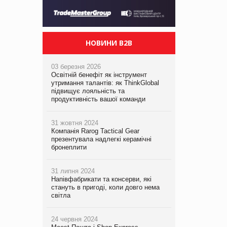
НОВИНИ B2B
03 березня 2026
Освітній бенефіт як інструмент
утримання талантів: як ThinkGlobal
підвищує лояльність та
продуктивність вашої команди
31 жовтня 2024
Компанія Rarog Tactical Gear
презентувала надлегкі керамічні
бронеплити
31 липня 2024
Напівфабрикати та консерви, які
стануть в пригоді, коли довго нема
світла
24 червня 2024