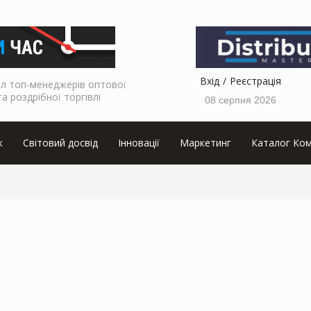
Вхід
Реєстрація
л топ-менеджерів оптової
та роздрібної торгівлі
08 серпня 2026
к
Світовий досвід
Інновації
Маркетинг
Каталог Ком