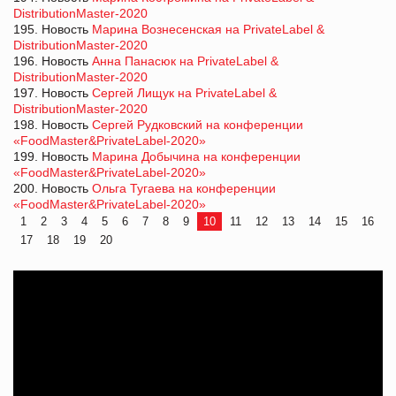
DistributionMaster-2020
195. Новость
Марина Вознесенская на PrivateLabel &
DistributionMaster-2020
196. Новость
Анна Панасюк на PrivateLabel &
DistributionMaster-2020
197. Новость
Сергей Лищук на PrivateLabel &
DistributionMaster-2020
198. Новость
Сергей Рудковский на конференции
«FoodMaster&PrivateLabel-2020»
199. Новость
Марина Добычина на конференции
«FoodMaster&PrivateLabel-2020»
200. Новость
Ольга Тугаева на конференции
«FoodMaster&PrivateLabel-2020»
1
2
3
4
5
6
7
8
9
10
11
12
13
14
15
16
17
18
19
20