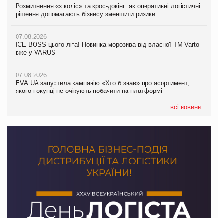
Розмитнення «з коліс» та крос-докінг: як оперативні логістичні
07.08.2026
Kraft Heinz скоротила збиток у першому півріччі
рішення допомагають бізнесу зменшити ризики
EVA.UA запустила кампанію «Хто б знав» про асортимент,
якого покупці не очікують побачити на платформі
07.08.2026
07.08.2026
Продажі Hugo Boss впали на 9%
ICE BOSS цього літа! Новинка морозива від власної ТМ Varto
06.08.2026
вже у VARUS
Смачна новинка для хвостатих: у VARUS з’явилися паучі
07.08.2026
Varto Paw expert від власної ТМ Varto!
Франція заборонила рекламні дзвінки без згоди клієнтів
07.08.2026
EVA.UA запустила кампанію «Хто б знав» про асортимент,
05.08.2026
якого покупці не очікують побачити на платформі
Мережа супермаркетів VARUS купує мережу магазинів
формату convenience store КОЛО: об’єднана компанія
налічуватиме 374 магазини
всі новини