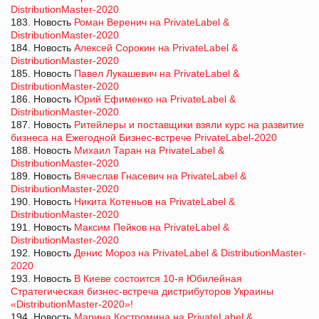
DistributionMaster-2020
183. Новость
Роман Веренич на PrivateLabel &
DistributionMaster-2020
184. Новость
Алексей Сорокин на PrivateLabel &
DistributionMaster-2020
185. Новость
Павел Лукашевич на PrivateLabel &
DistributionMaster-2020
186. Новость
Юрий Ефименко на PrivateLabel &
DistributionMaster-2020
187. Новость
Ритейлеры и поставщики взяли курс на развитие
бизнеса на Ежегодной Бизнес-встрече PrivateLabel-2020
188. Новость
Михаил Таран на PrivateLabel &
DistributionMaster-2020
189. Новость
Вячеслав Гнасевич на PrivateLabel &
DistributionMaster-2020
190. Новость
Никита Котеньов на PrivateLabel &
DistributionMaster-2020
191. Новость
Максим Пейков на PrivateLabel &
DistributionMaster-2020
192. Новость
Денис Мороз на PrivateLabel & DistributionMaster-
2020
193. Новость
В Киеве состоится 10-я Юбилейная
Стратегическая бизнес-встреча дистрибуторов Украины
«DistributionMaster-2020»!
194. Новость
Марина Костромина на PrivateLabel &