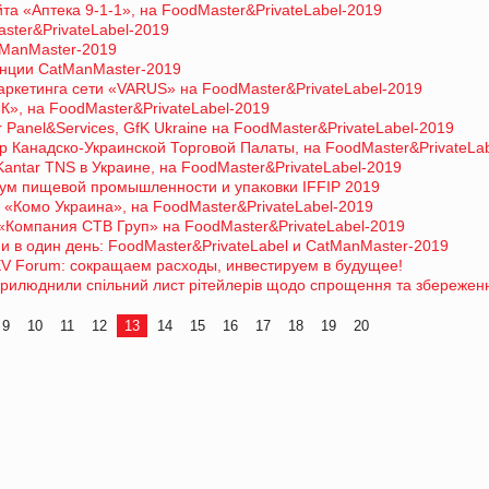
айта «Аптека 9-1-1», на FoodMaster&PrivateLabel-2019
ster&PrivateLabel-2019
tManMaster-2019
енции CatManMaster-2019
ркетинга сети «VARUS» на FoodMaster&PrivateLabel-2019
», на FoodMaster&PrivateLabel-2019
Panel&Services, GfK Ukraine на FoodMaster&PrivateLabel-2019
 Канадско-Украинской Торговой Палаты, на FoodMaster&PrivateLa
Kantar TNS в Украине, на FoodMaster&PrivateLabel-2019
ум пищевой промышленности и упаковки IFFIP 2019
 «Комо Украина», на FoodMaster&PrivateLabel-2019
«Компания СТВ Груп» на FoodMaster&PrivateLabel-2019
 в один день: FoodMaster&PrivateLabel и CatManMaster-2019
EV Forum: сокращаем расходы, инвестируем в будущее!
оприлюднили спільний лист рітейлерів щодо спрощення та збережен
9
10
11
12
13
14
15
16
17
18
19
20