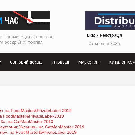
Вхід
Реєстрація
л топ-менеджерів оптової
та роздрібної торгівлі
07 серпня 2026
к
Світовий досвід
Інновації
Маркетинг
Каталог Ком
» на FoodMaster&PrivateLabel-2019
 FoodMaster&PrivateLabel-2019
К», на CatManMaster-2019
аутехник Украина» на CatManMaster-2019
р», на FoodMaster&PrivateLabel-2019