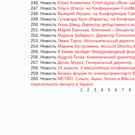
246. Новость
Юлия Клименюк, Chief digital officer с
247. Новость
Ольга Штепа, на Конференции FoodMa
248. Новость
Валерий Якушко, на Конференции Ca
249. Новость
Гульфира Крок (Израиль), на Конфер
250. Новость
Анна Швед, Директор департамента ма
251. Новость
Мария Баянова, Компания «Эпицентр К
252. Новость
Марина Забарило, Директор Consumer 
253. Новость
Эмма Турос, Исполнительный директор
254. Новость
Марина Костромина, Account Director 
255. Новость
В Киеве пройдет Международный фор
256. Новость
Андрей Тучак, Коммерческий директор
257. Новость
Денис Мороз, Генеральный директор, 
258. Новость
18 апреля, 2 масштабные конференции
259. Новость
Бизнес-форум по электротранспорту 
260. Новость
METRO, Сiльпо, Ашан, Novus и Billa 
паралельного імпорту в Україні
1
2
3
4
5
6
7
8