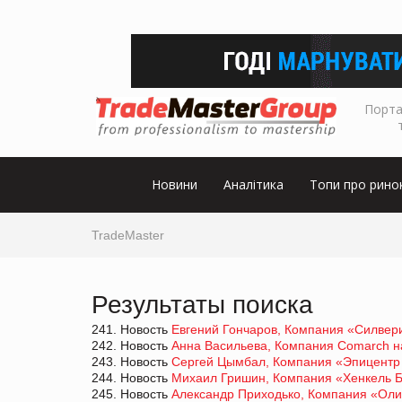
Порта
Новини
Аналітика
Топи про рино
TradeMaster
Результаты поиска
241. Новость
Евгений Гончаров, Компания «Силвери
242. Новость
Анна Васильева, Компания Comarch на
243. Новость
Сергей Цымбал, Компания «Эпицентр 
244. Новость
Михаил Гришин, Компания «Хенкель Б
245. Новость
Александр Приходько, Компания «Олия