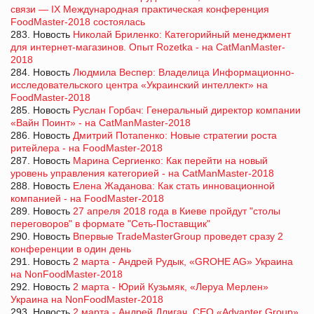
связи — IX Международная практическая конференция
FoodMaster-2018 состоялась
283. Новость
Николай Бриленко: Категорийный менеджмент
для интернет-магазинов. Опыт Rozetka - на CatManMaster-
2018
284. Новость
Людмила Веспер: Владелица Информационно-
исследовательского центра «Украинский интеллект» на
FoodMaster-2018
285. Новость
Руслан Горбач: Генеральный директор компании
«Вайн Поинт» - на CatManMaster-2018
286. Новость
Дмитрий Потапенко: Новые стратегии роста
ритейлера - на FoodMaster-2018
287. Новость
Марина Сергиенко: Как перейти на новый
уровень управления категорией - на CatManMaster-2018
288. Новость
Елена Жаданова: Как стать инновационной
компанией - на FoodMaster-2018
289. Новость
27 апреля 2018 года в Киеве пройдут "столы
переговоров" в формате "Сеть-Поставщик"
290. Новость
Впервые TradeMasterGroup проведет сразу 2
конференции в один день
291. Новость
2 марта - Андрей Рудык, «GROHE AG» Украина
на NonFoodMaster-2018
292. Новость
2 марта - Юрий Кузьмяк, «Леруа Мерлен»
Украина на NonFoodMaster-2018
293. Новость
2 марта - Андрей Длигач, CEO «Advanter Group»