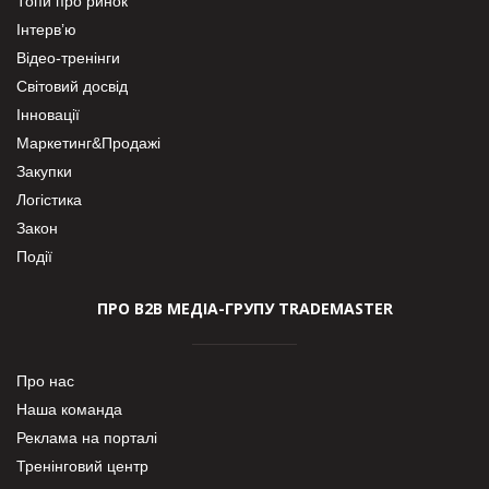
Топи про ринок
Інтерв’ю
Відео-тренінги
Світовий досвід
Інновації
Маркетинг&Продажі
Закупки
Логістика
Закон
Події
ПРО В2В МЕДІА-ГРУПУ TRADEMASTER
Про нас
Наша команда
Реклама на порталі
Тренінговий центр