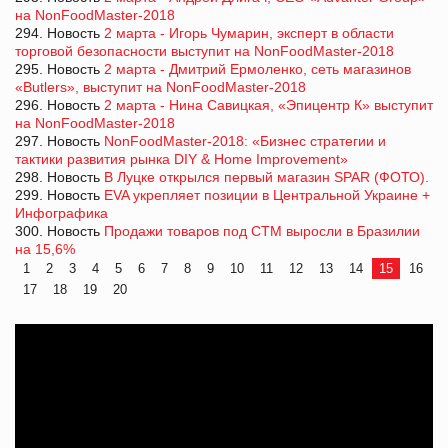
на NonFoodMaster-2018
294. Новость
2 марта - Игорь Чумарин, эксперт в области
торговой безопасности выступит на NonFoodMaster-2018
295. Новость
2 марта - Дмитрий Ермоленко, сеть магазинов
«Butlers», выступит на NonFoodMaster-2018
296. Новость
2 марта - Нина Савицкая, «Эпицентр К» выступит
на NonFoodMaster-2018
297. Новость
NonFoodMaster-2018: «Бизнес стратегии и
тактики развития рынка DIY & Home Improvement»
298. Новость
В Луцке открылся первый магазин SPAR (ФОТО).
299. Новость
EVA укрепляет позиции в Центральной Украине +
Инфографика
300. Новость
Продажи товаров под СТМ выросли в Бразилии
на 15,6%
1
2
3
4
5
6
7
8
9
10
11
12
13
14
15
16
17
18
19
20