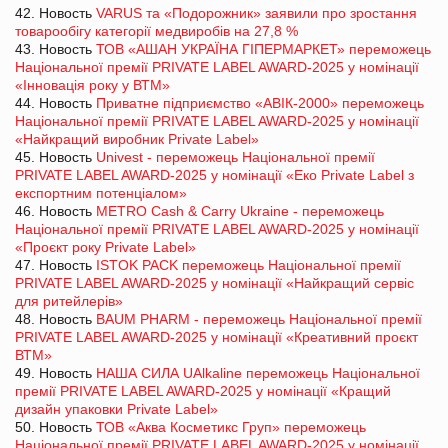
42. Новость
VARUS та «Подорожник» заявили про зростання
товарообігу категорії медвиробів на 27,8 %
43. Новость
ТОВ «АШАН УКРАЇНА ГІПЕРМАРКЕТ» переможець
Національної премії PRIVATE LABEL AWARD-2025 у номінації
«Інновація року у ВТМ»
44. Новость
Приватне підприємство «АВІК-2000» переможець
Національної премії PRIVATE LABEL AWARD-2025 у номінації
«Найкращий виробник Private Label»
45. Новость
Univest - переможець Національної премії
PRIVATE LABEL AWARD-2025 у номінації «Еко Private Label з
експортним потенціалом»
46. Новость
METRO Cash & Carry Ukraine - переможець
Національної премії PRIVATE LABEL AWARD-2025 у номінації
«Проєкт року Private Label»
47. Новость
ISTOK PACK переможець Національної премії
PRIVATE LABEL AWARD-2025 у номінації «Найкращий сервіс
для ритейлерів»
48. Новость
BAUM PHARM - переможець Національної премії
PRIVATE LABEL AWARD-2025 у номінації «Креативний проєкт
ВТМ»
49. Новость
НАША СИЛА UAlkaline переможець Національної
премії PRIVATE LABEL AWARD-2025 у номінації «Кращий
дизайн упаковки Private Label»
50. Новость
ТОВ «Аква Косметикс Груп» переможець
Національної премії PRIVATE LABEL AWARD-2025 у номінації