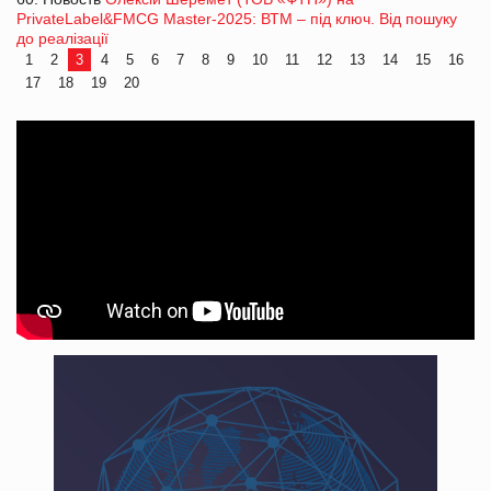
PrivateLabel&FMCG Master-2025: ВТМ – під ключ. Від пошуку
до реалізації
1
2
3
4
5
6
7
8
9
10
11
12
13
14
15
16
17
18
19
20