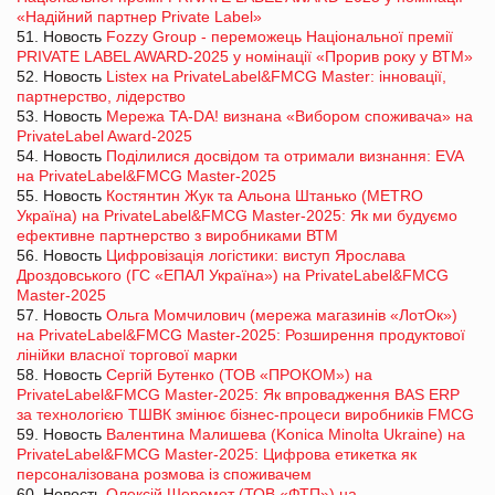
«Надійний партнер Private Label»
51. Новость
Fozzy Group - переможець Національної премії
PRIVATE LABEL AWARD-2025 у номінації «Прорив року у ВТМ»
52. Новость
Listex на PrivateLabel&FMCG Master: інновації,
партнерство, лідерство
53. Новость
Мережа TA-DA! визнана «Вибором споживача» на
PrivateLabel Award-2025
54. Новость
Поділилися досвідом та отримали визнання: EVA
на PrivateLabel&FMCG Master-2025
55. Новость
Костянтин Жук та Альона Штанько (METRO
Україна) на PrivateLabel&FMCG Master-2025: Як ми будуємо
ефективне партнерство з виробниками ВТМ
56. Новость
Цифровізація логістики: виступ Ярослава
Дроздовського (ГС «ЕПАЛ Україна») на PrivateLabel&FMCG
Master-2025
57. Новость
Ольга Момчилович (мережа магазинів «ЛотОк»)
на PrivateLabel&FMCG Master-2025: Розширення продуктової
лінійки власної торгової марки
58. Новость
Сергій Бутенко (ТОВ «ПРОКОМ») на
PrivateLabel&FMCG Master-2025: Як впровадження BAS ERP
за технологією ТШВК змінює бізнес-процеси виробників FMCG
59. Новость
Валентина Малишева (Konica Minolta Ukraine) на
PrivateLabel&FMCG Master-2025: Цифрова етикетка як
персоналізована розмова із споживачем
60. Новость
Олексій Шеремет (ТОВ «ФТП») на