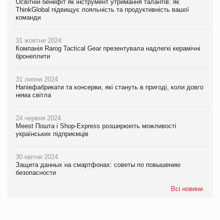
Освітній бенефіт як інструмент утримання талантів: як
ThinkGlobal підвищує лояльність та продуктивність вашої
команди
31 жовтня 2024
Компанія Rarog Tactical Gear презентувала надлегкі керамічні
бронеплити
31 липня 2024
Напівфабрикати та консерви, які стануть в пригоді, коли довго
нема світла
24 червня 2024
Meest Пошта і Shop-Express розширюють можливості
українських підприємців
30 квітня 2024
Защита данных на смартфонах: советы по повышению
безопасности
Всі новини