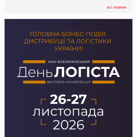
формату convenience store КОЛО: об’єднана компанія
налічуватиме 374 магазини
всі новини