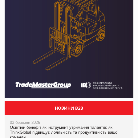
НОВИНИ B2B
03 березня 2026
Освітній бенефіт як інструмент утримання талантів: як
ThinkGlobal підвищує лояльність та продуктивність вашої
команди