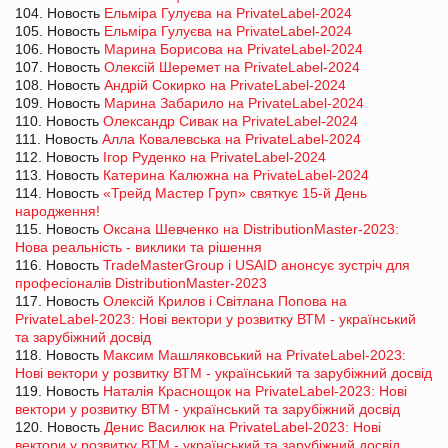
104. Новость
Ельміра Гулуєва на PrivateLabel-2024
105. Новость
Ельміра Гулуєва на PrivateLabel-2024
106. Новость
Марина Борисова на PrivateLabel-2024
107. Новость
Олексій Шеремет на PrivateLabel-2024
108. Новость
Андрій Сокирко на PrivateLabel-2024
109. Новость
Марина Забарило на PrivateLabel-2024
110. Новость
Олександр Сивак на PrivateLabel-2024
111. Новость
Алла Ковалевська на PrivateLabel-2024
112. Новость
Ігор Руденко на PrivateLabel-2024
113. Новость
Катерина Калюжна на PrivateLabel-2024
114. Новость
«Трейд Мастер Груп» святкує 15-й День
народження!
115. Новость
Оксана Шевченко на DistributionMaster-2023:
Нова реальність - виклики та рішення
116. Новость
TradeMasterGroup і USAID анонсує зустріч для
професіоналів DistributionMaster-2023
117. Новость
Олексій Крилов і Світлана Попова на
PrivateLabel-2023: Нові вектори у розвитку ВТМ - український
та зарубіжний досвід
118. Новость
Максим Машляковський на PrivateLabel-2023:
Нові вектори у розвитку ВТМ - український та зарубіжний досвід
119. Новость
Наталія Краснощок на PrivateLabel-2023: Нові
вектори у розвитку ВТМ - український та зарубіжний досвід
120. Новость
Денис Василюк на PrivateLabel-2023: Нові
вектори у розвитку ВТМ - український та зарубіжний досвід