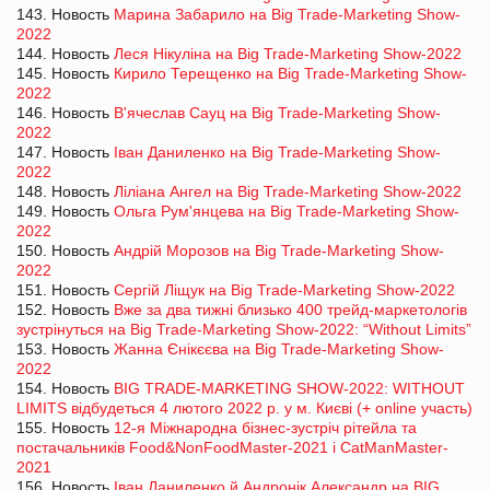
143. Новость
Марина Забарило на Big Trade-Marketing Show-
2022
144. Новость
Леся Нікуліна на Big Trade-Marketing Show-2022
145. Новость
Кирило Терещенко на Big Trade-Marketing Show-
2022
146. Новость
В'ячеслав Сауц на Big Trade-Marketing Show-
2022
147. Новость
Іван Даниленко на Big Trade-Marketing Show-
2022
148. Новость
Ліліана Ангел на Big Trade-Marketing Show-2022
149. Новость
Ольга Рум'янцева на Big Trade-Marketing Show-
2022
150. Новость
Андрій Морозов на Big Trade-Marketing Show-
2022
151. Новость
Сергій Ліщук на Big Trade-Marketing Show-2022
152. Новость
Вже за два тижні близько 400 трейд-маркетологів
зустрінуться на Big Trade-Marketing Show-2022: “Without Limits”
153. Новость
Жанна Єнікєєва на Big Trade-Marketing Show-
2022
154. Новость
BIG TRADE-MARKETING SHOW-2022: WITHOUT
LIMITS відбудеться 4 лютого 2022 р. у м. Києві (+ online участь)
155. Новость
12-я Міжнародна бізнес-зустріч рітейла та
постачальників Food&NonFoodMaster-2021 і CatManMaster-
2021
156. Новость
Іван Даниленко й Андронік Александр на BIG