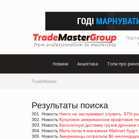
Порта
Новини
Аналітика
Топи про рино
TradeMaster
Результаты поиска
301. Новость
Никто не заслуживает служить. 87% ра
302. Новость
Культовое американское крафтовое пи
303. Новость
Бесплатную доставку грузов дронами 
304. Новость
Мыть полы в магазинах Walmart будут
305. Новость
Американцы потратили $6 миллиардов 