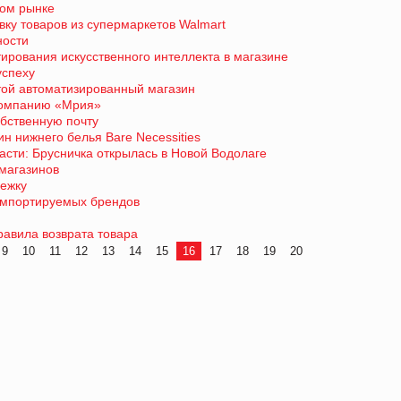
ком рынке
вку товаров из супермаркетов Walmart
ности
тирования искусственного интеллекта в магазине
успеху
той автоматизированный магазин
компанию «Мрия»
бственную почту
н нижнего белья Bare Necessities
сти: Брусничка открылась в Новой Водолаге
магазинов
лежку
импортируемых брендов
авила возврата товара
9
10
11
12
13
14
15
16
17
18
19
20