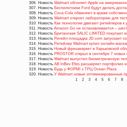
306. Новость
Walmart обгоняет Apple на американс
307. Новость
Беспилотники Ford будут делать доста
308. Новость
Coca-Cola обвиняют в краже собствен
309. Новость
Walmart откроет лабораторию для тес
310. Новость
Как технологии двигают ритейлеров к 
311. Новость
Amazon Go не останавливается – шес
312. Новость
Британская SALIC LIMITED покупает 
313. Новость
Ритейл-площадка JD.com запускает со
314. Новость
Ритейлер Walmart купил онлайн-магази
315. Новость
Новый фрешмаркет в Харьковской обла
316. Новость
PROSTOR открыл в сентябре 7 новых 
317. Новость
Walmart выпустил биометрическую те
318. Новость
AB InBev Efes расширяет портфолио 
319. Новость
Будь у ФОРМІ з ТРЦ Ocean Plaza
320. Новость
У Walmart новые оптимизированные пр
1
2
3
4
5
6
7
8