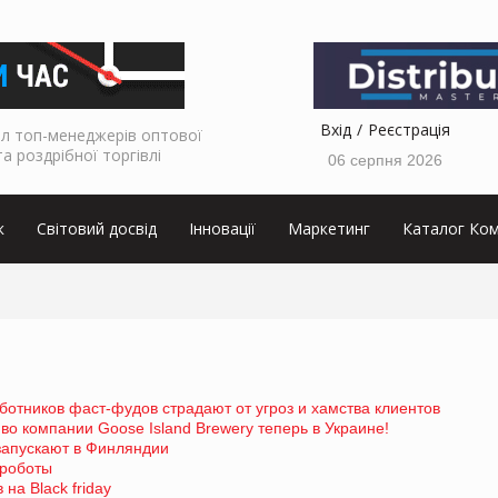
Вхід
Реєстрація
л топ-менеджерів оптової
та роздрібної торгівлі
06 серпня 2026
к
Світовий досвід
Інновації
Маркетинг
Каталог Ком
ботников фаст-фудов страдают от угроз и хамства клиентов
во компании Goose Island Brewery теперь в Украине!
запускают в Финляндии
 роботы
на Black friday