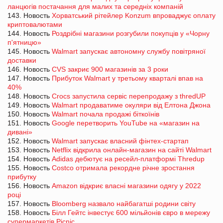
ланцюгів постачання для малих та середніх компаній
143. Новость
Хорватський рітейлер Konzum впроваджує оплату
криптовалютами
144. Новость
Роздрібні магазини розгубили покупців у «Чорну
п'ятницю»
145. Новость
Walmart запускає автономну службу повітряної
доставки
146. Новость
CVS закриє 900 магазинів за 3 роки
147. Новость
Прибуток Walmart у третьому кварталі впав на
40%
148. Новость
Crocs запустила сервіс перепродажу з thredUP
149. Новость
Walmart продаватиме окуляри від Елтона Джона
150. Новость
Walmart почала продажі біткоїнів
151. Новость
Google перетворить YouTube на «магазин на
дивані»
152. Новость
Walmart запускає власний фінтех-стартап
153. Новость
Netflix відкрила онлайн-магазин на сайті Walmart
154. Новость
Adidas дебютує на ресейл-платформі Thredup
155. Новость
Costco отримала рекордне річне зростання
прибутку
156. Новость
Amazon відкриє власні магазини одягу у 2022
році
157. Новость
Bloomberg назвало найбагатші родини світу
158. Новость
Білл Гейтс інвестує 600 мільйонів євро в мережу
супермаркетів Picnic