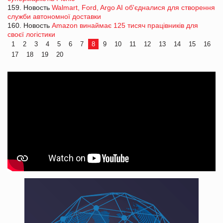
159. Новость
Walmart, Ford, Argo AI об'єдналися для створення
служби автономної доставки
160. Новость
Amazon винаймає 125 тисяч працівників для
своєї логістики
1
2
3
4
5
6
7
8
9
10
11
12
13
14
15
16
17
18
19
20