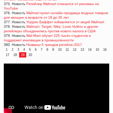
375. Новость
Ритейлер Walmart отказался от рекламы на
YouTube
376. Новость
Walmart купил онлайн-продавца модных товаров
для женщин в возрасте от 18 до 35 лет
377. Новость
Уоррен Баффет избавляется от акций Walmart
378. Новость
Walmart, Target, Nike, Louis Vuitton и другие
ритейлеры объединились против нового налога в США
379. Новость
Wal-Mart обучит 225 тысяч студентов и
поддержит инновации в промышленности
380. Новость
Названы 5 трендов ритейла-2017
1
2
3
4
5
6
7
8
9
10
11
12
13
14
15
16
17
18
19
20