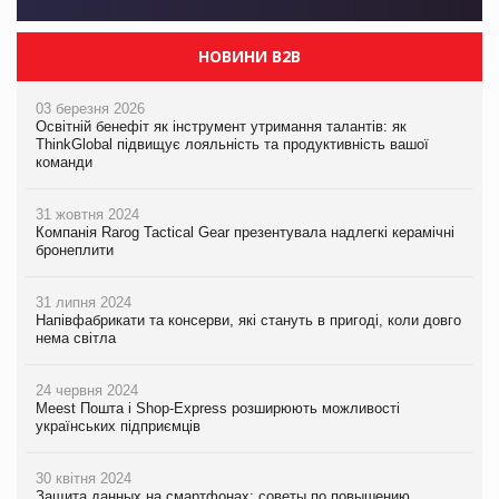
НОВИНИ B2B
03 березня 2026
Освітній бенефіт як інструмент утримання талантів: як
ThinkGlobal підвищує лояльність та продуктивність вашої
команди
31 жовтня 2024
Компанія Rarog Tactical Gear презентувала надлегкі керамічні
бронеплити
31 липня 2024
Напівфабрикати та консерви, які стануть в пригоді, коли довго
нема світла
24 червня 2024
Meest Пошта і Shop-Express розширюють можливості
українських підприємців
30 квітня 2024
Защита данных на смартфонах: советы по повышению