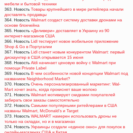
мебели и бытовой техники
363. Новость
Товары крупнейшего в мире ритейлера начали
доставлять продавцы
364. Новость
Walmart создаст систему доставки дронами на
основе блокчейна
365. Новость
«Деливери» доставляет в Украину из 90
интернет-магазинов США
366. Новость
Lidl тестирует новое мобильное приложение
Shop & Go в Португалии
367. Новость
Lidl станет новым конкурентом Walmart: первый
дискаунтер в США открывается 15 июня
368. Новость
Aldi начинает ценовую войну с Walmart при
помощи Private Label
369. Новость
В чем особенности новой концепции Walmart под
названием Neighborhood Market?
370. Новость
Очень персонализированный маркетинг: Wal-
Mart хочет знать, когда прокиснет ваше молоко
371. Новость
Walmart мотивирует скидками покупателей
забирать свои заказы самостоятельно
372. Новость
Самыми популярными ритейлерами в США
названы Walmart, McDonald’s и Target
373. Новость
WALMART намерен использовать дроны не
только на складах, но и в магазинах
374. Новость
Украинцы создали «единое окно» для покупок в
онлайн-магазинах США и Китая