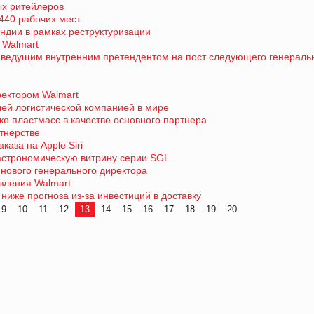
ых ритейлеров
440 рабочих мест
Индии в рамках реструктуризации
 Walmart
м ведущим внутренним претендентом на пост следующего генераль
ектором Walmart
ей логистической компанией в мире
ке пластмасс в качестве основного партнера
тнерстве
каза на Apple Siri
гастрономическую витрину серии SGL
а нового генерального директора
вления Walmart
ниже прогноза из-за инвестиций в доставку
9
10
11
12
13
14
15
16
17
18
19
20