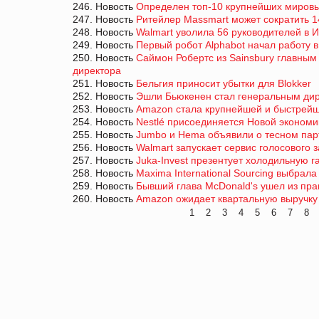
246. Новость
Определен топ-10 крупнейших миров
247. Новость
Ритейлер Massmart может сократить 1
248. Новость
Walmart уволила 56 руководителей в 
249. Новость
Первый робот Alphabot начал работу в
250. Новость
Саймон Робертс из Sainsbury главны
директора
251. Новость
Бельгия приносит убытки для Blokker
252. Новость
Эшли Бьюкенен стал генеральным дир
253. Новость
Amazon стала крупнейшей и быстрейш
254. Новость
Nestlé присоединяется Новой экономи
255. Новость
Jumbo и Hema объявили о тесном пар
256. Новость
Walmart запускает сервис голосового за
257. Новость
Juka-Invest презентует холодильную 
258. Новость
Maxima International Sourcing выбрал
259. Новость
Бывший глава McDonald's ушел из пра
260. Новость
Amazon ожидает квартальную выручку 
1
2
3
4
5
6
7
8