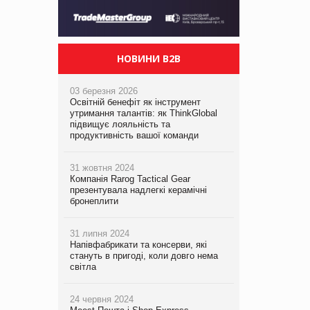
НОВИНИ B2B
03 березня 2026
Освітній бенефіт як інструмент
утримання талантів: як ThinkGlobal
підвищує лояльність та
продуктивність вашої команди
31 жовтня 2024
Компанія Rarog Tactical Gear
презентувала надлегкі керамічні
бронеплити
31 липня 2024
Напівфабрикати та консерви, які
стануть в пригоді, коли довго нема
світла
24 червня 2024