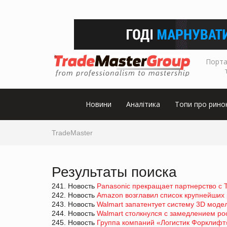
Порта
Новини
Аналітика
Топи про рино
TradeMaster
Результаты поиска
241. Новость
Panasonic прекращает партнерство с T
242. Новость
Amazon возглавил список крупнейших
243. Новость
Walmart запатентует систему 3D моде
244. Новость
Walmart столкнулся с замедлением ро
245. Новость
Группа компаний «Логистик Форклифт»