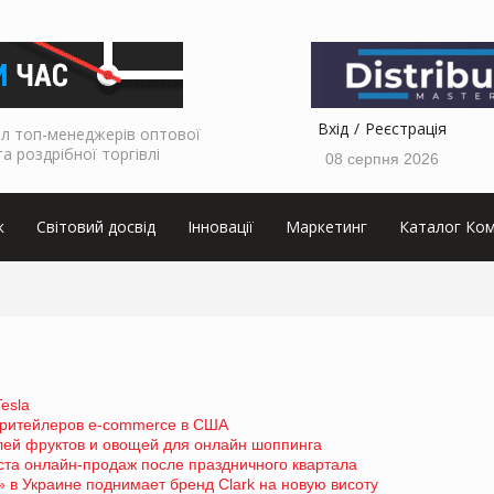
Вхід
Реєстрація
л топ-менеджерів оптової
та роздрібної торгівлі
08 серпня 2026
к
Світовий досвід
Інновації
Маркетинг
Каталог Ком
esla
 ритейлеров e-commerce в США
лей фруктов и овощей для онлайн шоппинга
ста онлайн-продаж после праздничного квартала
 в Украине поднимает бренд Clark на новую висоту