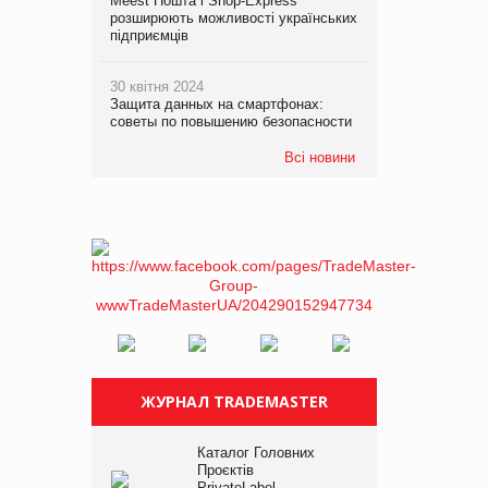
Meest Пошта і Shop-Express
розширюють можливості українських
підприємців
30 квітня 2024
Защита данных на смартфонах:
советы по повышению безопасности
Всі новини
ЖУРНАЛ TRADEMASTER
Каталог Головних
Проєктів
PrivateLabel –