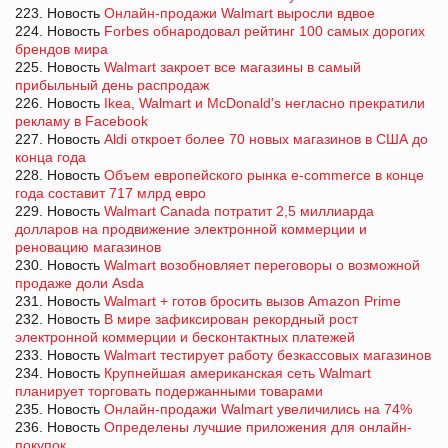
223. Новость
Онлайн-продажи Walmart выросли вдвое
224. Новость
Forbes обнародовал рейтинг 100 самых дорогих
брендов мира
225. Новость
Walmart закроет все магазины в самый
прибыльный день распродаж
226. Новость
Ikea, Walmart и McDonald's негласно прекратили
рекламу в Facebook
227. Новость
Aldi откроет более 70 новых магазинов в США до
конца года
228. Новость
Объем европейского рынка e-commerce в конце
года составит 717 млрд евро
229. Новость
Walmart Canada потратит 2,5 миллиарда
долларов на продвижение электронной коммерции и
реновацию магазинов
230. Новость
Walmart возобновляет переговоры о возможной
продаже доли Asda
231. Новость
Walmart + готов бросить вызов Amazon Prime
232. Новость
В мире зафиксирован рекордный рост
электронной коммерции и бесконтактных платежей
233. Новость
Walmart тестирует работу безкассовых магазинов
234. Новость
Крупнейшая американская сеть Walmart
планирует торговать подержанными товарами
235. Новость
Онлайн-продажи Walmart увеличились на 74%
236. Новость
Определены лучшие приложения для онлайн-
покупок