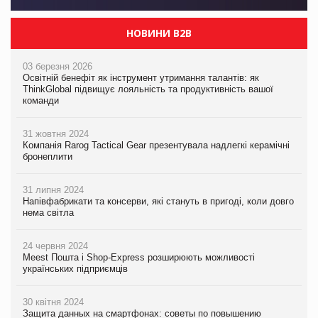
НОВИНИ B2B
03 березня 2026
Освітній бенефіт як інструмент утримання талантів: як
ThinkGlobal підвищує лояльність та продуктивність вашої
команди
31 жовтня 2024
Компанія Rarog Tactical Gear презентувала надлегкі керамічні
бронеплити
31 липня 2024
Напівфабрикати та консерви, які стануть в пригоді, коли довго
нема світла
24 червня 2024
Meest Пошта і Shop-Express розширюють можливості
українських підприємців
30 квітня 2024
Защита данных на смартфонах: советы по повышению