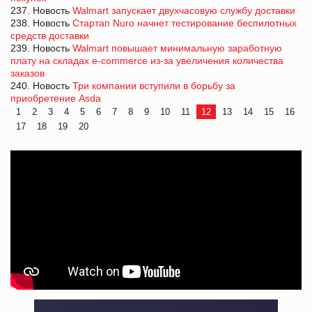
237. Новость
Walmart запускает двухчасовую службу доставки
238. Новость
Стартап Nuro начнет тестирование беспилотных
средств доставки
239. Новость
Walmart повышает минимальную заработную
плату на складах e-commerce из-за увеличения количества
заказов
240. Новость
Три компании вступили в борьбу за
приобретение Asda
1
2
3
4
5
6
7
8
9
10
11
12
13
14
15
16
17
18
19
20