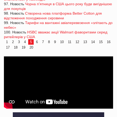
97. Новость
Чорна п'ятниця в США цього року буде вигіднішою
для покупців
98. Новость
Створена нова платформа Better Cotton для
відстеження походження сировини
99. Новость
Тарифи на вантажні авіаперевезення «злітають до
небес»
100. Новость
HSBC вважає акції Walmart фаворитами серед
ритейлерів у США
1
2
3
4
5
6
7
8
9
10
11
12
13
14
15
16
17
18
19
20