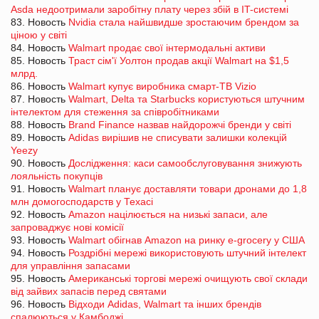
Asda недоотримали заробітну плату через збій в IT-системі
83. Новость
Nvidia стала найшвидше зростаючим брендом за
ціною у світі
84. Новость
Walmart продає свої інтермодальні активи
85. Новость
Траст сім'ї Уолтон продав акції Walmart на $1,5
млрд.
86. Новость
Walmart купує виробника смарт-ТВ Vizio
87. Новость
Walmart, Delta та Starbucks користуються штучним
інтелектом для стеження за співробітниками
88. Новость
Brand Finance назвав найдорожчі бренди у світі
89. Новость
Adidas вирішив не списувати залишки колекцій
Yeezy
90. Новость
Дослідження: каси самообслуговування знижують
лояльність покупців
91. Новость
Walmart планує доставляти товари дронами до 1,8
млн домогосподарств у Техасі
92. Новость
Amazon націлюється на низькі запаси, але
запроваджує нові комісії
93. Новость
Walmart обігнав Amazon на ринку e-grocery у США
94. Новость
Роздрібні мережі використовують штучний інтелект
для управління запасами
95. Новость
Американські торгові мережі очищують свої склади
від зайвих запасів перед святами
96. Новость
Відходи Adidas, Walmart та інших брендів
спалюються у Камбоджі