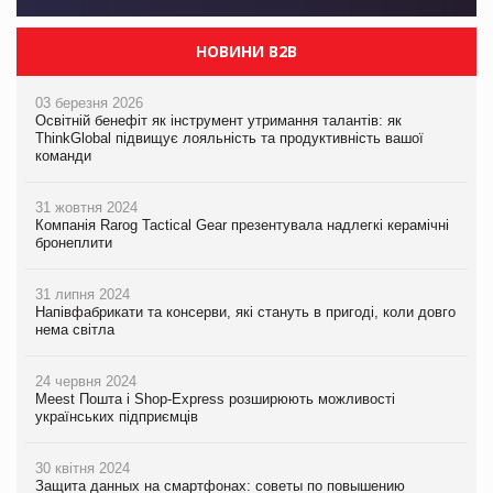
НОВИНИ B2B
03 березня 2026
Освітній бенефіт як інструмент утримання талантів: як
ThinkGlobal підвищує лояльність та продуктивність вашої
команди
31 жовтня 2024
Компанія Rarog Tactical Gear презентувала надлегкі керамічні
бронеплити
31 липня 2024
Напівфабрикати та консерви, які стануть в пригоді, коли довго
нема світла
24 червня 2024
Meest Пошта і Shop-Express розширюють можливості
українських підприємців
30 квітня 2024
Защита данных на смартфонах: советы по повышению