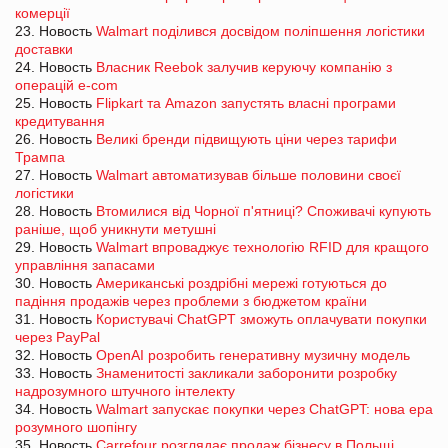
комерції
23. Новость
Walmart поділився досвідом поліпшення логістики
доставки
24. Новость
Власник Reebok залучив керуючу компанію з
операцій e-com
25. Новость
Flipkart та Amazon запустять власні програми
кредитування
26. Новость
Великі бренди підвищують ціни через тарифи
Трампа
27. Новость
Walmart автоматизував більше половини своєї
логістики
28. Новость
Втомилися від Чорної п'ятниці? Споживачі купують
раніше, щоб уникнути метушні
29. Новость
Walmart впроваджує технологію RFID для кращого
управління запасами
30. Новость
Американські роздрібні мережі готуються до
падіння продажів через проблеми з бюджетом країни
31. Новость
Користувачі ChatGPT зможуть оплачувати покупки
через PayPal
32. Новость
OpenAI розробить генеративну музичну модель
33. Новость
Знаменитості закликали заборонити розробку
надрозумного штучного інтелекту
34. Новость
Walmart запускає покупки через ChatGPT: нова ера
розумного шопінгу
35. Новость
Carrefour розглядає продаж бізнесу в Польщі