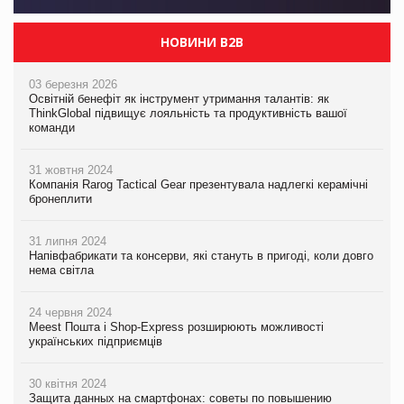
НОВИНИ B2B
03 березня 2026
Освітній бенефіт як інструмент утримання талантів: як
ThinkGlobal підвищує лояльність та продуктивність вашої
команди
31 жовтня 2024
Компанія Rarog Tactical Gear презентувала надлегкі керамічні
бронеплити
31 липня 2024
Напівфабрикати та консерви, які стануть в пригоді, коли довго
нема світла
24 червня 2024
Meest Пошта і Shop-Express розширюють можливості
українських підприємців
30 квітня 2024
Защита данных на смартфонах: советы по повышению