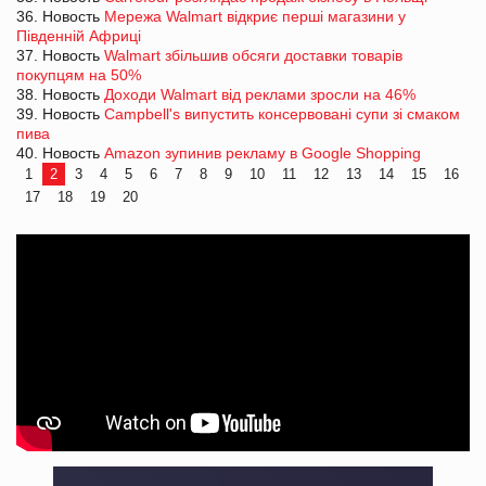
36. Новость
Мережа Walmart відкриє перші магазини у
Південній Африці
37. Новость
Walmart збільшив обсяги доставки товарів
покупцям на 50%
38. Новость
Доходи Walmart від реклами зросли на 46%
39. Новость
Campbell's випустить консервовані супи зі смаком
пива
40. Новость
Amazon зупинив рекламу в Google Shopping
1
2
3
4
5
6
7
8
9
10
11
12
13
14
15
16
17
18
19
20