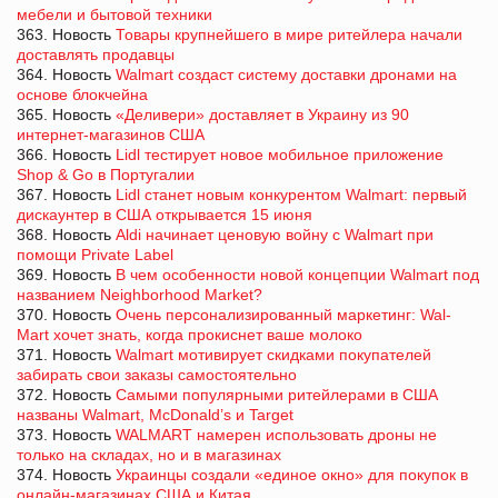
мебели и бытовой техники
363. Новость
Товары крупнейшего в мире ритейлера начали
доставлять продавцы
364. Новость
Walmart создаст систему доставки дронами на
основе блокчейна
365. Новость
«Деливери» доставляет в Украину из 90
интернет-магазинов США
366. Новость
Lidl тестирует новое мобильное приложение
Shop & Go в Португалии
367. Новость
Lidl станет новым конкурентом Walmart: первый
дискаунтер в США открывается 15 июня
368. Новость
Aldi начинает ценовую войну с Walmart при
помощи Private Label
369. Новость
В чем особенности новой концепции Walmart под
названием Neighborhood Market?
370. Новость
Очень персонализированный маркетинг: Wal-
Mart хочет знать, когда прокиснет ваше молоко
371. Новость
Walmart мотивирует скидками покупателей
забирать свои заказы самостоятельно
372. Новость
Самыми популярными ритейлерами в США
названы Walmart, McDonald’s и Target
373. Новость
WALMART намерен использовать дроны не
только на складах, но и в магазинах
374. Новость
Украинцы создали «единое окно» для покупок в
онлайн-магазинах США и Китая