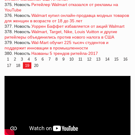
375. Новость
Ритейлер Walmart отказался от рекламы на
YouTube
376. Новость
Walmart купил онлайн-продавца модных товаров
для женщин в возрасте от 18 до 35 лет
377. Новость
Уоррен Баффет избавляется от акций Walmart
378. Новость
Walmart, Target, Nike, Louis Vuitton и другие
ритейлеры объединились против нового налога в США
379. Новость
Wal-Mart обучит 225 тысяч студентов и
поддержит инновации в промышленности
380. Новость
Названы 5 трендов ритейла-2017
1
2
3
4
5
6
7
8
9
10
11
12
13
14
15
16
17
18
19
20