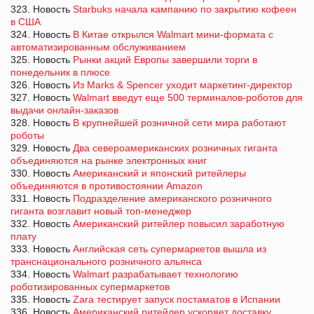
323. Новость
Starbuks начала кампанию по закрытию кофеен
в США
324. Новость
В Китае открылся Walmart мини-формата с
автоматизированным обслуживанием
325. Новость
Рынки акций Европы завершили торги в
понедельник в плюсе
326. Новость
Из Marks & Spencer уходит маркетинг-директор
327. Новость
Walmart введут еще 500 терминалов-роботов для
выдачи онлайн-заказов
328. Новость
В крупнейшей розничной сети мира работают
роботы
329. Новость
Два североамериканских розничных гиганта
объединяются на рынке электронных книг
330. Новость
Американский и японcкий ритейлеры
объединяются в противостоянии Amazon
331. Новость
Подразделение американского розничного
гиганта возглавит новый топ-менеджер
332. Новость
Американский ритейлер повысил заработную
плату
333. Новость
Английская сеть супермаркетов вышла из
транснационального розничного альянса
334. Новость
Walmart разрабатывает технологию
роботизированных супермаркетов
335. Новость
Zara тестирует запуск постаматов в Испании
336. Новость
Американский ритейлер ускоряет доставку