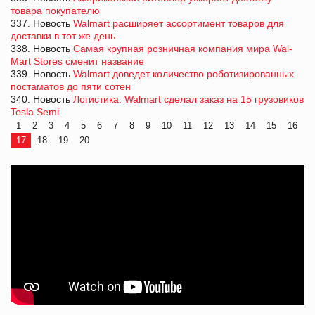
товара покупателю
337. Новость
Walmart расширяет ассортимент товаров для
доставки в тот же день
338. Новость
Самая крупная розничная компания мира Wal-
Mart Stores сменит название
339. Новость
Walmart доведет количество роботизированных
постаматов до пяти сотен
340. Новость
Логистика: Walmart сделал заказ на 15 грузовиков
Tesla Semi
1
2
3
4
5
6
7
8
9
10
11
12
13
14
15
16
17
18
19
20