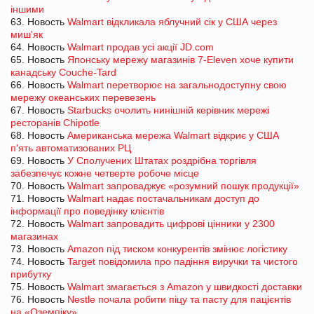
іншими
63. Новость
Walmart відкликала яблучний сік у США через
миш'як
64. Новость
Walmart продав усі акції JD.com
65. Новость
Японську мережу магазинів 7-Eleven хоче купити
канадську Couche-Tard
66. Новость
Walmart перетворює на загальнодоступну свою
мережу океанських перевезень
67. Новость
Starbucks очолить нинішній керівник мережі
ресторанів Chipotle
68. Новость
Американська мережа Walmart відкриє у США
п'ять автоматизованих РЦ
69. Новость
У Сполучених Штатах роздрібна торгівля
забезпечує кожне четверте робоче місце
70. Новость
Walmart запроваджує «розумний пошук продукції»
71. Новость
Walmart надає постачальникам доступ до
інформації про поведінку клієнтів
72. Новость
Walmart запровадить цифрові цінники у 2300
магазинах
73. Новость
Amazon під тиском конкурентів змінює логістику
74. Новость
Target повідомила про падіння виручки та чистого
прибутку
75. Новость
Walmart змагається з Amazon у швидкості доставки
76. Новость
Nestle почала робити піцу та пасту для пацієнтів
на «Оземпіку»