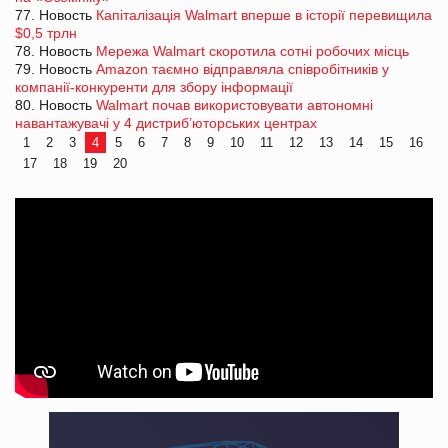
77. Новость
Капіталізація Walmart вперше в історії перевищила
$0,5 трлн
78. Новость
Мережа Walmart скоротила сотні робочих місць
79. Новость
Amazon таємно відправляла співробітників у
компанії-конкуренти для збору інформації
80. Новость
Walmart почав використовувати автономні
навантажувачі у 4 дистриб’юторських центрах
1
2
3
4
5
6
7
8
9
10
11
12
13
14
15
16
17
18
19
20