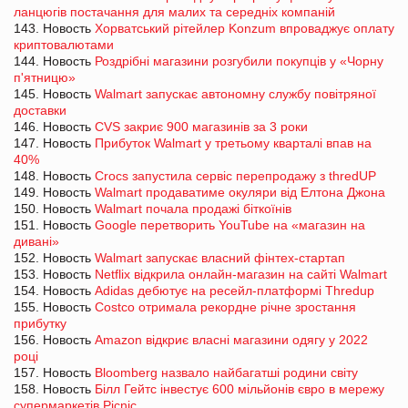
ланцюгів постачання для малих та середніх компаній
143. Новость
Хорватський рітейлер Konzum впроваджує оплату
криптовалютами
144. Новость
Роздрібні магазини розгубили покупців у «Чорну
п'ятницю»
145. Новость
Walmart запускає автономну службу повітряної
доставки
146. Новость
CVS закриє 900 магазинів за 3 роки
147. Новость
Прибуток Walmart у третьому кварталі впав на
40%
148. Новость
Crocs запустила сервіс перепродажу з thredUP
149. Новость
Walmart продаватиме окуляри від Елтона Джона
150. Новость
Walmart почала продажі біткоїнів
151. Новость
Google перетворить YouTube на «магазин на
дивані»
152. Новость
Walmart запускає власний фінтех-стартап
153. Новость
Netflix відкрила онлайн-магазин на сайті Walmart
154. Новость
Adidas дебютує на ресейл-платформі Thredup
155. Новость
Costco отримала рекордне річне зростання
прибутку
156. Новость
Amazon відкриє власні магазини одягу у 2022
році
157. Новость
Bloomberg назвало найбагатші родини світу
158. Новость
Білл Гейтс інвестує 600 мільйонів євро в мережу
супермаркетів Picnic