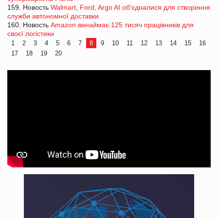
159. Новость
Walmart, Ford, Argo AI об'єдналися для створення
служби автономної доставки
160. Новость
Amazon винаймає 125 тисяч працівників для
своєї логістики
1
2
3
4
5
6
7
8
9
10
11
12
13
14
15
16
17
18
19
20