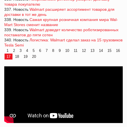
товара покупателю
337. Новость
Walmart расширяет ассортимент товаров для
доставки в тот же день
338. Новость
Самая крупная розничная компания мира Wal-
Mart Stores сменит название
339. Новость
Walmart доведет количество роботизированных
постаматов до пяти сотен
340. Новость
Логистика: Walmart сделал заказ на 15 грузовиков
Tesla Semi
1
2
3
4
5
6
7
8
9
10
11
12
13
14
15
16
17
18
19
20