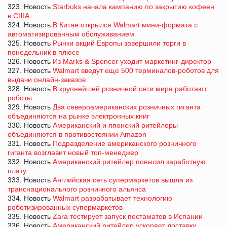
323. Новость
Starbuks начала кампанию по закрытию кофеен
в США
324. Новость
В Китае открылся Walmart мини-формата с
автоматизированным обслуживанием
325. Новость
Рынки акций Европы завершили торги в
понедельник в плюсе
326. Новость
Из Marks & Spencer уходит маркетинг-директор
327. Новость
Walmart введут еще 500 терминалов-роботов для
выдачи онлайн-заказов
328. Новость
В крупнейшей розничной сети мира работают
роботы
329. Новость
Два североамериканских розничных гиганта
объединяются на рынке электронных книг
330. Новость
Американский и японcкий ритейлеры
объединяются в противостоянии Amazon
331. Новость
Подразделение американского розничного
гиганта возглавит новый топ-менеджер
332. Новость
Американский ритейлер повысил заработную
плату
333. Новость
Английская сеть супермаркетов вышла из
транснационального розничного альянса
334. Новость
Walmart разрабатывает технологию
роботизированных супермаркетов
335. Новость
Zara тестирует запуск постаматов в Испании
336. Новость
Американский ритейлер ускоряет доставку