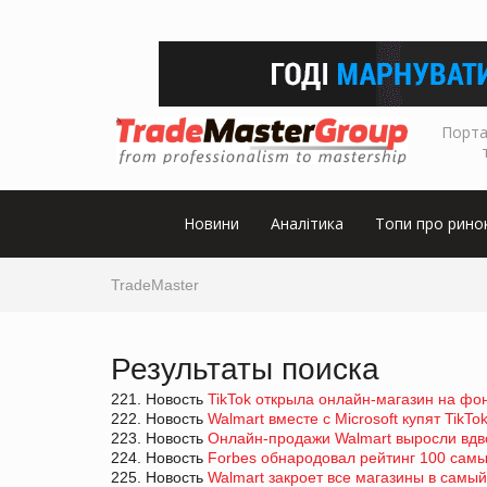
Порта
Новини
Аналітика
Топи про рино
TradeMaster
Результаты поиска
221. Новость
TikTok открыла онлайн-магазин на фо
222. Новость
Walmart вместе с Microsoft купят TikTo
223. Новость
Онлайн-продажи Walmart выросли вдв
224. Новость
Forbes обнародовал рейтинг 100 самы
225. Новость
Walmart закроет все магазины в самы