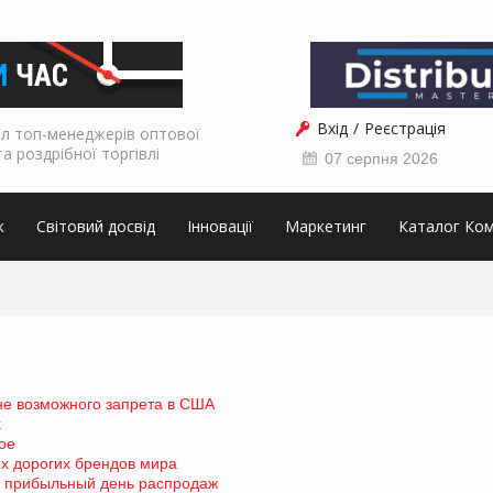
Вхід
Реєстрація
л топ-менеджерів оптової
та роздрібної торгівлі
07 серпня 2026
к
Світовий досвід
Інновації
Маркетинг
Каталог Ком
не возможного запрета в США
k
ое
х дорогих брендов мира
й прибыльный день распродаж