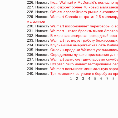
226. Новость
Ikea, Walmart и McDonald's негласно 
227. Новость
Aldi откроет более 70 новых магазино
228. Новость
Объем европейского рынка e-commerce
229. Новость
Walmart Canada потратит 2,5 миллиа
магазинов
230. Новость
Walmart возобновляет переговоры о 
231. Новость
Walmart + готов бросить вызов Amazon
232. Новость
В мире зафиксирован рекордный рост
233. Новость
Walmart тестирует работу безкассовых
234. Новость
Крупнейшая американская сеть Walma
235. Новость
Онлайн-продажи Walmart увеличились
236. Новость
Определены лучшие приложения для 
237. Новость
Walmart запускает двухчасовую службу
238. Новость
Стартап Nuro начнет тестирование бе
239. Новость
Walmart повышает минимальную зарабо
240. Новость
Три компании вступили в борьбу за п
1
2
3
4
5
6
7
8