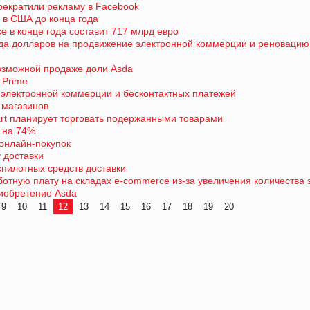
прекратили рекламу в Facebook
в в США до конца года
 в конце года составит 717 млрд евро
рда долларов на продвижение электронной коммерции и реновацию
возможной продаже доли Asda
 Prime
 электронной коммерции и бесконтактных платежей
 магазинов
rt планирует торговать подержанными товарами
 на 74%
онлайн-покупок
 доставки
спилотных средств доставки
тную плату на складах e-commerce из-за увеличения количества 
риобретение Asda
9
10
11
12
13
14
15
16
17
18
19
20