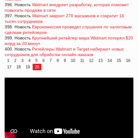
396. Новость
Walmart внедряет разработку, которая поможет
повысить продажи в сети
397. Новость
Walmart закроет 270 магазинов и сократит 16
тысяч сотрудников
398. Новость
Еврокомиссия проведет слушания по налоговым
сделкам ритейлеров
399. Новость
Крупнейший ритейлер мира Walmart потерял $20
млрд за 20 минут
400. Новость
Ритейлеры Walmart и Target набирают новых
сотрудников для обработки онлайн-заказов
1
2
3
4
5
6
7
8
9
10
11
12
13
14
15
16
17
18
19
20