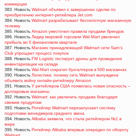
коммерции
383. Новость
Walmart объявил о завершении сделки по
приобретению интернет-ритейлера Jet.com
384. Новость
Walmart разрабатывает беспилотную магазинную
тележку
385. Новость
Amazon ужесточил правила продажи брендов
386. Новость
Лидер мировой торговли Wal-Mart увеличил
прибыль во II финансовом квартале
387. Новость
Магазин принадлежащей Walmart cети Sam’s
Club упрощает процесс покупок
388. Новость
FM Logistic тестирует дроны для проведения
инвентаризации на складе
389. Новость
Wal-Mart сократит бухгалтеров в 500 магазинах
390. Новость
Логистика: почему сеть Walmart вынуждена
объявить войну онлайн-ритейлеру Amazon
391. Новость
У ритейлеров США появилась новая опасность –
долларовые магазины
392. Новость
Walmart: как увеличить продажи благодаря
свежим продуктам
393. Новость
Ритейлер Walmart перезапускает систему
подготовки менеджеров среднего звена
394. Новость
Alibaba заявила, что стала ритейлером №1 в
мире
395. Новость
Ритейлер Alibaba впервые опередил по обороту
Walmart