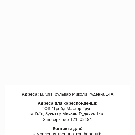
Адреса:
м.Київ, бульвар Миколи Руденка 14А
Адреса для кореспонденції:
ТОВ "Tрейд Мастер Груп"
м.Київ, бульвар Миколи Руденка 14а,
2 поверх, оф 121, 03194
Контакти для:
замовлення треннгів, конференцій: