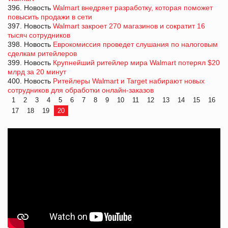
396. Новость
Walmart внедряет разработку, которая поможет
повысить продажи в сети
397. Новость
Walmart закроет 270 магазинов и сократит 16
тысяч сотрудников
398. Новость
Еврокомиссия проведет слушания по налоговым
сделкам ритейлеров
399. Новость
Крупнейший ритейлер мира Walmart потерял $20
млрд за 20 минут
400. Новость
Ритейлеры Walmart и Target набирают новых
сотрудников для обработки онлайн-заказов
1
2
3
4
5
6
7
8
9
10
11
12
13
14
15
16
17
18
19
20