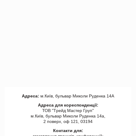
Адреса:
м.Київ, бульвар Миколи Руденка 14А
Адреса для кореспонденції:
ТОВ "Tрейд Мастер Груп"
м.Київ, бульвар Миколи Руденка 14а,
2 поверх, оф 121, 03194
Контакти для:
замовлення треннгів, конференцій: