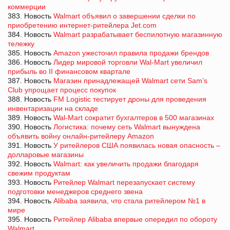
коммерции
383. Новость
Walmart объявил о завершении сделки по
приобретению интернет-ритейлера Jet.com
384. Новость
Walmart разрабатывает беспилотную магазинную
тележку
385. Новость
Amazon ужесточил правила продажи брендов
386. Новость
Лидер мировой торговли Wal-Mart увеличил
прибыль во II финансовом квартале
387. Новость
Магазин принадлежащей Walmart cети Sam’s
Club упрощает процесс покупок
388. Новость
FM Logistic тестирует дроны для проведения
инвентаризации на складе
389. Новость
Wal-Mart сократит бухгалтеров в 500 магазинах
390. Новость
Логистика: почему сеть Walmart вынуждена
объявить войну онлайн-ритейлеру Amazon
391. Новость
У ритейлеров США появилась новая опасность –
долларовые магазины
392. Новость
Walmart: как увеличить продажи благодаря
свежим продуктам
393. Новость
Ритейлер Walmart перезапускает систему
подготовки менеджеров среднего звена
394. Новость
Alibaba заявила, что стала ритейлером №1 в
мире
395. Новость
Ритейлер Alibaba впервые опередил по обороту
Walmart