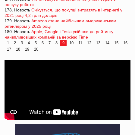
пошуку роботи
178. Новость
Очікується, що покупці витратять в Інтернеті у
2021 році 4,2 трлн доларів
179. Новость
Amazon стане найбільшим американським
рітейлером у 2025 році
180. Новость
Apple, Google і Tesla увійшли до рейтингу
найвпливовіших компаній за версією Time
1
2
3
4
5
6
7
8
9
10
11
12
13
14
15
16
17
18
19
20