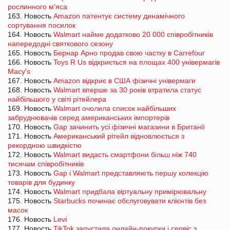
рослинного м'яса
163. Новость
Amazon патентує систему динамічного
сортування посилок
164. Новость
Walmart найме додатково 20 000 співробітників
напередодні святкового сезону
165. Новость
Бернар Арно продав свою частку в Carrefour
166. Новость
Toys R Us відкриється на площах 400 універмагів
Macy's
167. Новость
Amazon відкриє в США фізичні універмаги
168. Новость
Walmart вперше за 30 років втратила статус
найбільшого у світі рітейлера
169. Новость
Walmart очолила список найбільших
забруднювачів серед американських імпортерів
170. Новость
Gap зачинить усі фізичні магазини в Британії
171. Новость
Американський рітейл відновлюється з
рекордною швидкістю
172. Новость
Walmart видасть смартфони більш ніж 740
тисячам співробітників
173. Новость
Gap і Walmart представляють першу колекцію
товарів для будинку
174. Новость
Walmart придбала віртуальну примірювальну
175. Новость
Starbucks починає обслуговувати клієнтів без
масок
176. Новость
Levi
177. Новость
TikTok запустила онлайн-покупки і сервіс з