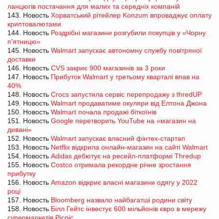
ланцюгів постачання для малих та середніх компаній
143. Новость
Хорватський рітейлер Konzum впроваджує оплату
криптовалютами
144. Новость
Роздрібні магазини розгубили покупців у «Чорну
п'ятницю»
145. Новость
Walmart запускає автономну службу повітряної
доставки
146. Новость
CVS закриє 900 магазинів за 3 роки
147. Новость
Прибуток Walmart у третьому кварталі впав на
40%
148. Новость
Crocs запустила сервіс перепродажу з thredUP
149. Новость
Walmart продаватиме окуляри від Елтона Джона
150. Новость
Walmart почала продажі біткоїнів
151. Новость
Google перетворить YouTube на «магазин на
дивані»
152. Новость
Walmart запускає власний фінтех-стартап
153. Новость
Netflix відкрила онлайн-магазин на сайті Walmart
154. Новость
Adidas дебютує на ресейл-платформі Thredup
155. Новость
Costco отримала рекордне річне зростання
прибутку
156. Новость
Amazon відкриє власні магазини одягу у 2022
році
157. Новость
Bloomberg назвало найбагатші родини світу
158. Новость
Білл Гейтс інвестує 600 мільйонів євро в мережу
супермаркетів Picnic