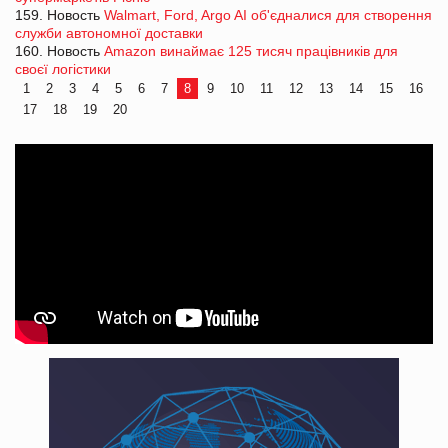
159. Новость
Walmart, Ford, Argo AI об'єдналися для створення
служби автономної доставки
160. Новость
Amazon винаймає 125 тисяч працівників для
своєї логістики
1
2
3
4
5
6
7
8
9
10
11
12
13
14
15
16
17
18
19
20