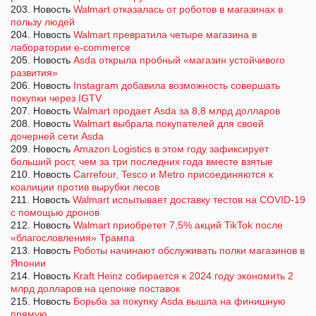
203. Новость
Walmart отказалась от роботов в магазинах в
пользу людей
204. Новость
Walmart превратила четыре магазина в
лаборатории e-commerce
205. Новость
Asda открыла пробный «магазин устойчивого
развития»
206. Новость
Instagram добавила возможность совершать
покупки через IGTV
207. Новость
Walmart продает Asda за 8,8 млрд долларов
208. Новость
Walmart выбрала покупателей для своей
дочерней сети Asda
209. Новость
Amazon Logistics в этом году зафиксирует
больший рост, чем за три последних года вместе взятые
210. Новость
Carrefour, Tesco и Metro присоединяются к
коалиции против вырубки лесов
211. Новость
Walmart испытывает доставку тестов на COVID-19
с помощью дронов
212. Новость
Walmart приобретет 7,5% акций TikTok после
«благословления» Трампа
213. Новость
Роботы начинают обслуживать полки магазинов в
Японии
214. Новость
Kraft Heinz собирается к 2024 году экономить 2
млрд долларов на цепочке поставок
215. Новость
Борьба за покупку Asda вышла на финишную
прямую