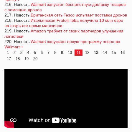
216. Новость
Walmart запустил беспилотную доставку товаров
с помощью дронов
217. Новость
Британская сеть Tesco испытает поставки дронов
218. Новость
Итальянская Fratelli Ibba получила 10 млн евро
на открытие новых магазинов
219. Новость
Amazon требует от своих партнеров улучшения
логистики
220. Новость
Walmart запускает новую программу членства
Walmart +
1
2
3
4
5
6
7
8
9
10
11
12
13
14
15
16
17
18
19
20