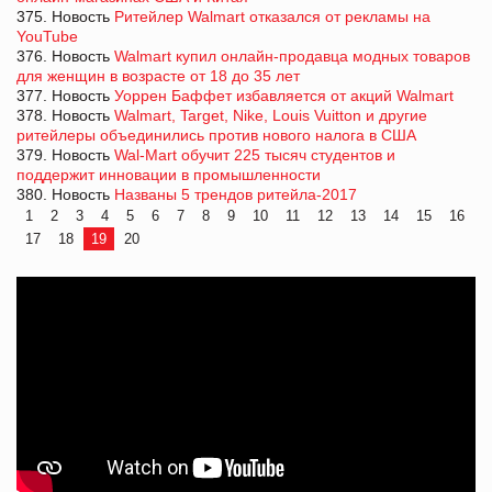
375. Новость
Ритейлер Walmart отказался от рекламы на
YouTube
376. Новость
Walmart купил онлайн-продавца модных товаров
для женщин в возрасте от 18 до 35 лет
377. Новость
Уоррен Баффет избавляется от акций Walmart
378. Новость
Walmart, Target, Nike, Louis Vuitton и другие
ритейлеры объединились против нового налога в США
379. Новость
Wal-Mart обучит 225 тысяч студентов и
поддержит инновации в промышленности
380. Новость
Названы 5 трендов ритейла-2017
1
2
3
4
5
6
7
8
9
10
11
12
13
14
15
16
17
18
19
20