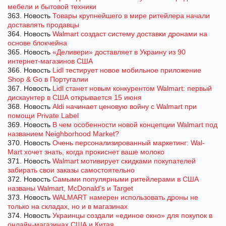
мебели и бытовой техники
363. Новость
Товары крупнейшего в мире ритейлера начали
доставлять продавцы
364. Новость
Walmart создаст систему доставки дронами на
основе блокчейна
365. Новость
«Деливери» доставляет в Украину из 90
интернет-магазинов США
366. Новость
Lidl тестирует новое мобильное приложение
Shop & Go в Португалии
367. Новость
Lidl станет новым конкурентом Walmart: первый
дискаунтер в США открывается 15 июня
368. Новость
Aldi начинает ценовую войну с Walmart при
помощи Private Label
369. Новость
В чем особенности новой концепции Walmart под
названием Neighborhood Market?
370. Новость
Очень персонализированный маркетинг: Wal-
Mart хочет знать, когда прокиснет ваше молоко
371. Новость
Walmart мотивирует скидками покупателей
забирать свои заказы самостоятельно
372. Новость
Самыми популярными ритейлерами в США
названы Walmart, McDonald’s и Target
373. Новость
WALMART намерен использовать дроны не
только на складах, но и в магазинах
374. Новость
Украинцы создали «единое окно» для покупок в
онлайн-магазинах США и Китая