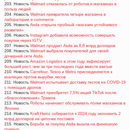
203. Новость
Walmart отказалась от роботов в магазинах в
пользу людей
204. Новость
Walmart превратила четыре магазина в
лаборатории e-commerce
205. Новость
Asda открыла пробный «магазин устойчивого
развития»
206. Новость
Instagram добавила возможность совершать
покупки через IGTV
207. Новость
Walmart продает Asda за 8,8 млрд долларов
208. Новость
Walmart выбрала покупателей для своей
дочерней сети Asda
209. Новость
Amazon Logistics в этом году зафиксирует
больший рост, чем за три последних года вместе взятые
210. Новость
Carrefour, Tesco и Metro присоединяются к
коалиции против вырубки лесов
211. Новость
Walmart испытывает доставку тестов на COVID-19
с помощью дронов
212. Новость
Walmart приобретет 7,5% акций TikTok после
«благословления» Трампа
213. Новость
Роботы начинают обслуживать полки магазинов в
Японии
214. Новость
Kraft Heinz собирается к 2024 году экономить 2
млрд долларов на цепочке поставок
215. Новость
Борьба за покупку Asda вышла на финишную
прямую