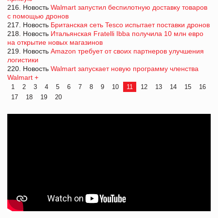
216. Новость
Walmart запустил беспилотную доставку товаров
с помощью дронов
217. Новость
Британская сеть Tesco испытает поставки дронов
218. Новость
Итальянская Fratelli Ibba получила 10 млн евро
на открытие новых магазинов
219. Новость
Amazon требует от своих партнеров улучшения
логистики
220. Новость
Walmart запускает новую программу членства
Walmart +
1
2
3
4
5
6
7
8
9
10
11
12
13
14
15
16
17
18
19
20