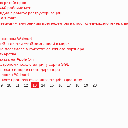
ых ритейлеров
440 рабочих мест
Индии в рамках реструктуризации
 Walmart
м ведущим внутренним претендентом на пост следующего генераль
ектором Walmart
ей логистической компанией в мире
ке пластмасс в качестве основного партнера
тнерстве
каза на Apple Siri
гастрономическую витрину серии SGL
а нового генерального директора
вления Walmart
ниже прогноза из-за инвестиций в доставку
9
10
11
12
13
14
15
16
17
18
19
20