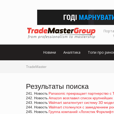
Порта
Новини
Аналітика
Топи про рино
TradeMaster
Результаты поиска
241. Новость
Panasonic прекращает партнерство с T
242. Новость
Amazon возглавил список крупнейших
243. Новость
Walmart запатентует систему 3D моде
244. Новость
Walmart столкнулся с замедлением ро
245. Новость
Группа компаний «Логистик Форклифт»