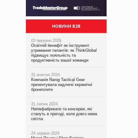
НОВИНИ B2B
03 березня 2026
Освітній бенефіт як інструмент
утримання талантів: як ThinkGlobal
підвищує лояльність та
продуктивність вашої команди
31 жовтня 2024
Компанія Rarog Tactical Gear
презентувала надлегкі керамічні
бронеплити
31 липня 2024
Напівфабрикати та консерви, які
стануть в пригоді, коли довго нема
світла
24 червня 2024