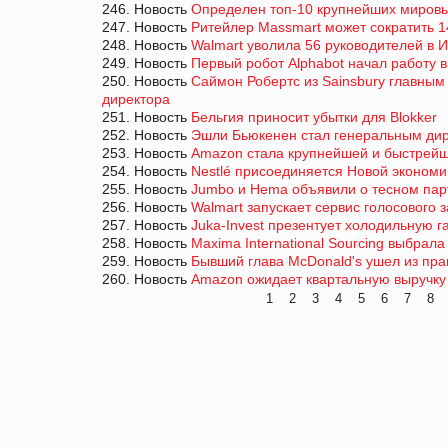
246. Новость
Определен топ-10 крупнейших миров
247. Новость
Ритейлер Massmart может сократить 1
248. Новость
Walmart уволила 56 руководителей в 
249. Новость
Первый робот Alphabot начал работу в
250. Новость
Саймон Робертс из Sainsbury главны
директора
251. Новость
Бельгия приносит убытки для Blokker
252. Новость
Эшли Бьюкенен стал генеральным дир
253. Новость
Amazon стала крупнейшей и быстрейш
254. Новость
Nestlé присоединяется Новой экономи
255. Новость
Jumbo и Hema объявили о тесном пар
256. Новость
Walmart запускает сервис голосового за
257. Новость
Juka-Invest презентует холодильную 
258. Новость
Maxima International Sourcing выбрал
259. Новость
Бывший глава McDonald's ушел из пра
260. Новость
Amazon ожидает квартальную выручку 
1
2
3
4
5
6
7
8