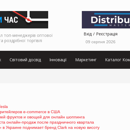
Вхід
Реєстрація
л топ-менеджерів оптової
та роздрібної торгівлі
09 серпня 2026
к
Світовий досвід
Інновації
Маркетинг
Каталог Ком
esla
 ритейлеров e-commerce в США
лей фруктов и овощей для онлайн шоппинга
ста онлайн-продаж после праздничного квартала
 в Украине поднимает бренд Clark на новую висоту