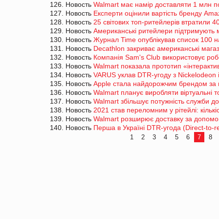
126. Новость
Walmart має намір доставляти 1 млн п
127. Новость
Експерти оцінили вартість бренду Ama
128. Новость
25 світових топ-ритейлерів втратили 4
129. Новость
Американські ритейлери підтримують м
130. Новость
Журнал Time опублікував список 100 н
131. Новость
Decathlon закриває американські мага
132. Новость
Компанія Sam's Club використовує роб
133. Новость
Walmart показала прототип «інтеракти
134. Новость
VARUS уклав DTR-угоду з Nickelodeon і
135. Новость
Apple стала найдорожчим брендом за 
136. Новость
Walmart планує виробляти віртуальні 
137. Новость
Walmart збільшує потужність служби д
138. Новость
2021 став переломним у рітейлі: кількі
139. Новость
Walmart розширює доставку за допомо
140. Новость
Перша в Україні DTR-угода (Direct-to-
1
2
3
4
5
6
7
8