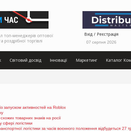
Вхід
Реєстрація
л топ-менеджерів оптової
та роздрібної торгівлі
07 серпня 2026
к
Світовий досвід
Інновації
Маркетинг
Каталог Ком
із запуском активностей на Roblox
ку
схожих товарних знаків на росії
у сфері логістики
транспортної логістики за часів воєнного положення відбудеться 27 