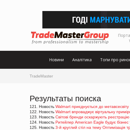
Порта
Новини
Аналітика
Топи про рино
TradeMaster
Результаты поиска
121. Новость
Walmart приєднується до метавсесвіту 
122. Новость
Walmart впроваджує віртуальну примір
123. Новость
Світові бренди оскаржують реєстрацію 
124. Новость
Ритейлер American Eagle будує бізнес 
125. Новость
3-й круглий стіл на тему Оптимізація 