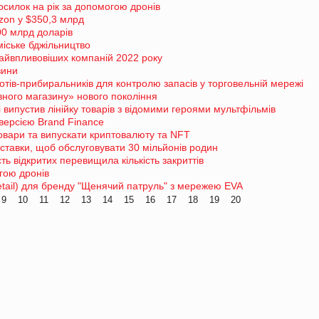
осилок на рік за допомогою дронів
zon у $350,3 млрд
00 млрд доларів
іське бджільництво
айвпливовіших компаній 2022 року
зини
отів-прибиральників для контролю запасів у торговельній мережі
вного магазину» нового покоління
 випустив лінійку товарів з відомими героями мультфільмів
версією Brand Finance
товари та випускати криптовалюту та NFT
оставки, щоб обслуговувати 30 мільйонів родин
сть відкритих перевищила кількість закриттів
гою дронів
retail) для бренду "Щенячий патруль" з мережею EVA
9
10
11
12
13
14
15
16
17
18
19
20