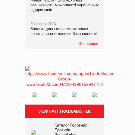
Meest Пошта і Shop-Express
розширюють можливості українських
підприємців
30 квітня 2024
Защита данных на смартфонах:
советы по повышению безопасности
Всі новини
ЖУРНАЛ TRADEMASTER
Каталог Головних
Проєктів
PrivateLabel –