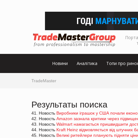
Порта
Новини
Аналітика
Топи про рино
TradeMaster
Результаты поиска
41. Новость
Виробники іграшок у США почали еконо
42. Новость
Amazon зазнала критики через підвищен
43. Новость
Walmart намагається пришвидшити доста
44. Новость
Kraft Heinz відмовляється від штучних 
45. Новость
Великі ритейлери планують підняти ціни