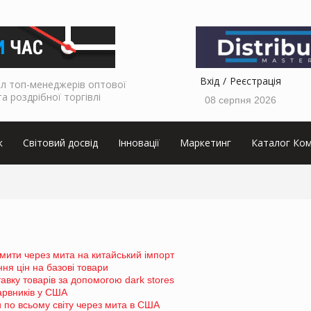
Вхід
Реєстрація
л топ-менеджерів оптової
та роздрібної торгівлі
08 серпня 2026
к
Світовий досвід
Інновації
Маркетинг
Каталог Ком
мити через мита на китайський імпорт
ня цін на базові товари
вку товарів за допомогою dark stores
барвників у США
 по всьому світу через мита в США