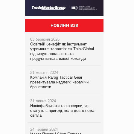
НОВИНИ B2B
03 березня 2026
Освітній бенефіт як інструмент
утримання талантів: як ThinkGlobal
підвищує лояльність та
продуктивність вашої команди
31 жовтня 2024
Компанія Rarog Tactical Gear
презентувала надлегкі керамічні
бронеплити
31 липня 2024
Напівфабрикати та консерви, які
стануть в пригоді, коли довго нема
світла
24 червня 2024