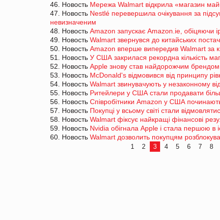
46. Новость
Мережа Walmart відкрила «магазин май
47. Новость
Nestlé перевершила очікування за під
невизначеним
48. Новость
Amazon запускає Amazon.ie, обіцяючи і
49. Новость
Walmart звернувся до китайських постач
50. Новость
Amazon вперше випередив Walmart за 
51. Новость
У США закрилася рекордна кількість маг
52. Новость
Apple знову став найдорожчим брендом 
53. Новость
McDonald's відмовився від принципу рівн
54. Новость
Walmart звинувачують у незаконному відк
55. Новость
Ритейлери у США стали продавати біль
56. Новость
Співробітники Amazon у США починают
57. Новость
Покупці у всьому світі стали відмовлятис
58. Новость
Walmart фіксує найкращі фінансові резу
59. Новость
Nvidia обігнала Apple і стала першою в і
60. Новость
Walmart дозволить покупцям розблокува
1
2
3
4
5
6
7
8