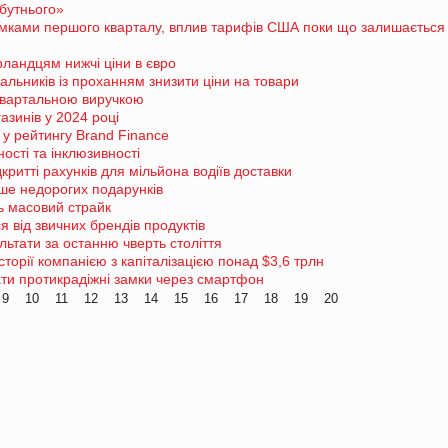
бутнього»
сумками першого кварталу, вплив тарифів США поки що залишається
рландцям нижчі ціни в євро
альників із проханням знизити ціни на товари
квартальною виручкою
азинів у 2024 році
у рейтингу Brand Finance
ості та інклюзивності
ритті рахунків для мільйона водіїв доставки
ше недорогих подарунків
ь масовий страйк
я від звичних брендів продуктів
льтати за останню чверть століття
сторії компанією з капіталізацією понад $3,6 трлн
ти протикрадіжні замки через смартфон
9
10
11
12
13
14
15
16
17
18
19
20