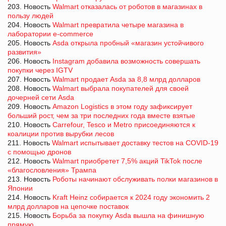
203. Новость
Walmart отказалась от роботов в магазинах в
пользу людей
204. Новость
Walmart превратила четыре магазина в
лаборатории e-commerce
205. Новость
Asda открыла пробный «магазин устойчивого
развития»
206. Новость
Instagram добавила возможность совершать
покупки через IGTV
207. Новость
Walmart продает Asda за 8,8 млрд долларов
208. Новость
Walmart выбрала покупателей для своей
дочерней сети Asda
209. Новость
Amazon Logistics в этом году зафиксирует
больший рост, чем за три последних года вместе взятые
210. Новость
Carrefour, Tesco и Metro присоединяются к
коалиции против вырубки лесов
211. Новость
Walmart испытывает доставку тестов на COVID-19
с помощью дронов
212. Новость
Walmart приобретет 7,5% акций TikTok после
«благословления» Трампа
213. Новость
Роботы начинают обслуживать полки магазинов в
Японии
214. Новость
Kraft Heinz собирается к 2024 году экономить 2
млрд долларов на цепочке поставок
215. Новость
Борьба за покупку Asda вышла на финишную
прямую