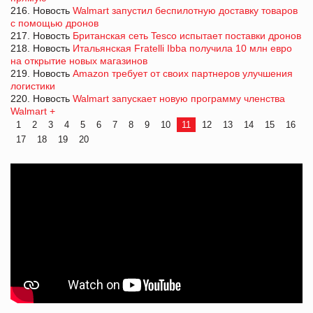
216. Новость
Walmart запустил беспилотную доставку товаров
с помощью дронов
217. Новость
Британская сеть Tesco испытает поставки дронов
218. Новость
Итальянская Fratelli Ibba получила 10 млн евро
на открытие новых магазинов
219. Новость
Amazon требует от своих партнеров улучшения
логистики
220. Новость
Walmart запускает новую программу членства
Walmart +
1
2
3
4
5
6
7
8
9
10
11
12
13
14
15
16
17
18
19
20