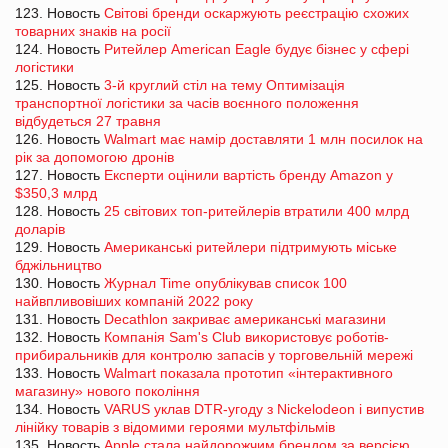
123. Новость
Світові бренди оскаржують реєстрацію схожих
товарних знаків на росії
124. Новость
Ритейлер American Eagle будує бізнес у сфері
логістики
125. Новость
3-й круглий стіл на тему Оптимізація
транспортної логістики за часів воєнного положення
відбудеться 27 травня
126. Новость
Walmart має намір доставляти 1 млн посилок на
рік за допомогою дронів
127. Новость
Експерти оцінили вартість бренду Amazon у
$350,3 млрд
128. Новость
25 світових топ-ритейлерів втратили 400 млрд
доларів
129. Новость
Американські ритейлери підтримують міське
бджільництво
130. Новость
Журнал Time опублікував список 100
найвпливовіших компаній 2022 року
131. Новость
Decathlon закриває американські магазини
132. Новость
Компанія Sam's Club використовує роботів-
прибиральників для контролю запасів у торговельній мережі
133. Новость
Walmart показала прототип «інтерактивного
магазину» нового покоління
134. Новость
VARUS уклав DTR-угоду з Nickelodeon і випустив
лінійку товарів з відомими героями мультфільмів
135. Новость
Apple стала найдорожчим брендом за версією