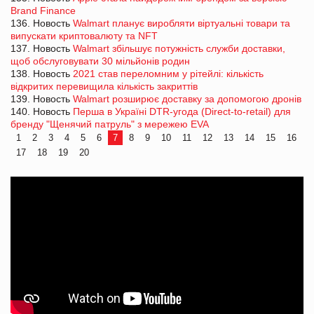
Brand Finance
136. Новость
Walmart планує виробляти віртуальні товари та
випускати криптовалюту та NFT
137. Новость
Walmart збільшує потужність служби доставки,
щоб обслуговувати 30 мільйонів родин
138. Новость
2021 став переломним у рітейлі: кількість
відкритих перевищила кількість закриттів
139. Новость
Walmart розширює доставку за допомогою дронів
140. Новость
Перша в Україні DTR-угода (Direct-to-retail) для
бренду "Щенячий патруль" з мережею EVA
1
2
3
4
5
6
7
8
9
10
11
12
13
14
15
16
17
18
19
20