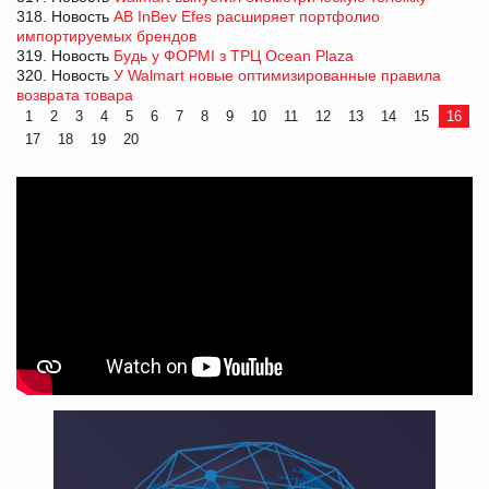
318. Новость
AB InBev Efes расширяет портфолио
импортируемых брендов
319. Новость
Будь у ФОРМІ з ТРЦ Ocean Plaza
320. Новость
У Walmart новые оптимизированные правила
возврата товара
1
2
3
4
5
6
7
8
9
10
11
12
13
14
15
16
17
18
19
20