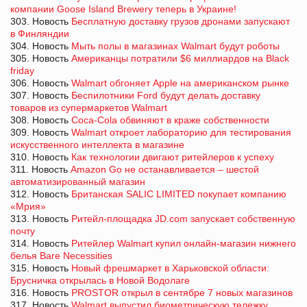
компании Goose Island Brewery теперь в Украине!
303. Новость
Бесплатную доставку грузов дронами запускают
в Финляндии
304. Новость
Мыть полы в магазинах Walmart будут роботы
305. Новость
Американцы потратили $6 миллиардов на Black
friday
306. Новость
Walmart обгоняет Apple на американском рынке
307. Новость
Беспилотники Ford будут делать доставку
товаров из супермаркетов Walmart
308. Новость
Coca-Cola обвиняют в краже собственности
309. Новость
Walmart откроет лабораторию для тестирования
искусственного интеллекта в магазине
310. Новость
Как технологии двигают ритейлеров к успеху
311. Новость
Amazon Go не останавливается – шестой
автоматизированный магазин
312. Новость
Британская SALIC LIMITED покупает компанию
«Мрия»
313. Новость
Ритейл-площадка JD.com запускает собственную
почту
314. Новость
Ритейлер Walmart купил онлайн-магазин нижнего
белья Bare Necessities
315. Новость
Новый фрешмаркет в Харьковской области:
Брусничка открылась в Новой Водолаге
316. Новость
PROSTOR открыл в сентябре 7 новых магазинов
317. Новость
Walmart выпустил биометрическую тележку