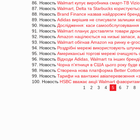
86. Новость
Walmart купує виробника смарт-ТВ Vizio
87. Новость
Walmart, Delta та Starbucks користують
88. Новость
Brand Finance назвав найдорожчі бренди
89. Новость
Adidas вирішив не списувати залишки к
90. Новость
Дослідження: каси самообслуговування 
91. Новость
Walmart планує доставляти товари дрон
92. Новость
Amazon націлюється на низькі запаси, а
93. Новость
Walmart обігнав Amazon на ринку e-gro
94. Новость
Роздрібні мережі використовують штучн
95. Новость
Американські торгові мережі очищують с
96. Новость
Відходи Adidas, Walmart та інших брен
97. Новость
Чорна п'ятниця в США цього року буде 
98. Новость
Створена нова платформа Better Cotto
99. Новость
Тарифи на вантажні авіаперевезення «з
100. Новость
HSBC вважає акції Walmart фаворитам
1
2
3
4
5
6
7
8