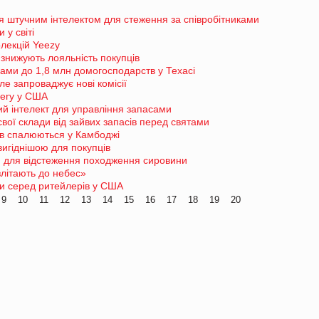
ся штучним інтелектом для стеження за співробітниками
 у світі
олекцій Yeezy
знижують лояльність покупців
ами до 1,8 млн домогосподарств у Техасі
ле запроваджує нові комісії
cery у США
ий інтелект для управління запасами
вої склади від зайвих запасів перед святами
дів спалюються у Камбоджі
вигіднішою для покупців
n для відстеження походження сировини
літають до небес»
и серед ритейлерів у США
9
10
11
12
13
14
15
16
17
18
19
20