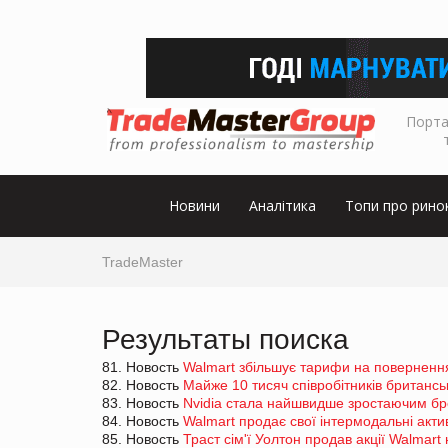
Порта
Новини
Аналітика
Топи про рино
TradeMaster
Результаты поиска
81. Новость
Walmart збільшує тарифи на поверненн
82. Новость
Майже 10 тисяч співробітників британсь
83. Новость
Nvidia стала найшвидше зростаючим бре
84. Новость
Walmart продає свої інтермодальні акти
85. Новость
Траст сім'ї Уолтон продав акції Walmart