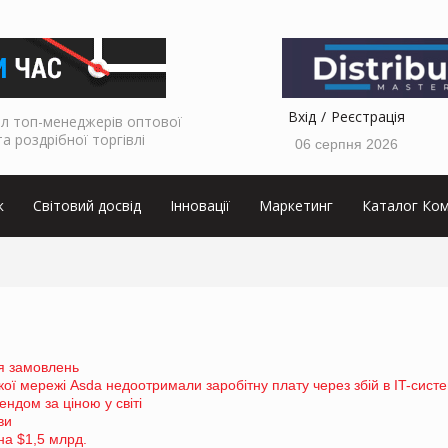
Вхід
Реєстрація
л топ-менеджерів оптової
та роздрібної торгівлі
06 серпня 2026
к
Світовий досвід
Інновації
Маркетинг
Каталог Ком
я замовлень
кої мережі Asda недоотримали заробітну плату через збій в IT-систе
ндом за ціною у світі
ви
 на $1,5 млрд.