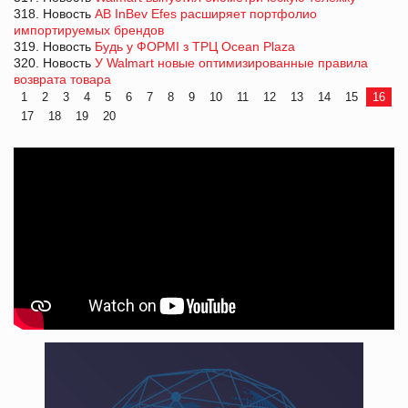
318. Новость
AB InBev Efes расширяет портфолио
импортируемых брендов
319. Новость
Будь у ФОРМІ з ТРЦ Ocean Plaza
320. Новость
У Walmart новые оптимизированные правила
возврата товара
1
2
3
4
5
6
7
8
9
10
11
12
13
14
15
16
17
18
19
20