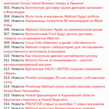
компании Goose Island Brewery теперь в Украине!
303. Новость
Бесплатную доставку грузов дронами запускают
в Финляндии
304. Новость
Мыть полы в магазинах Walmart будут роботы
305. Новость
Американцы потратили $6 миллиардов на Black
friday
306. Новость
Walmart обгоняет Apple на американском рынке
307. Новость
Беспилотники Ford будут делать доставку
товаров из супермаркетов Walmart
308. Новость
Coca-Cola обвиняют в краже собственности
309. Новость
Walmart откроет лабораторию для тестирования
искусственного интеллекта в магазине
310. Новость
Как технологии двигают ритейлеров к успеху
311. Новость
Amazon Go не останавливается – шестой
автоматизированный магазин
312. Новость
Британская SALIC LIMITED покупает компанию
«Мрия»
313. Новость
Ритейл-площадка JD.com запускает собственную
почту
314. Новость
Ритейлер Walmart купил онлайн-магазин нижнего
белья Bare Necessities
315. Новость
Новый фрешмаркет в Харьковской области:
Брусничка открылась в Новой Водолаге
316. Новость
PROSTOR открыл в сентябре 7 новых магазинов
317. Новость
Walmart выпустил биометрическую тележку