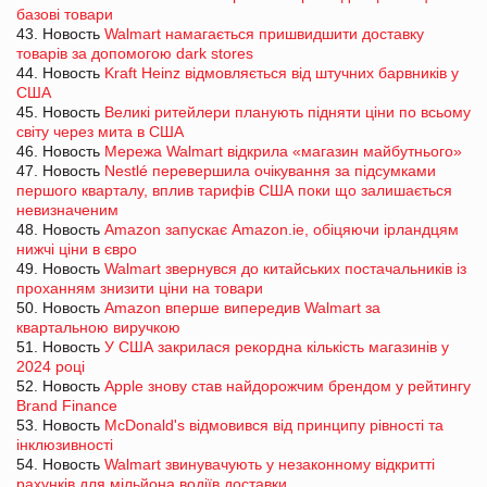
базові товари
43. Новость
Walmart намагається пришвидшити доставку
товарів за допомогою dark stores
44. Новость
Kraft Heinz відмовляється від штучних барвників у
США
45. Новость
Великі ритейлери планують підняти ціни по всьому
світу через мита в США
46. Новость
Мережа Walmart відкрила «магазин майбутнього»
47. Новость
Nestlé перевершила очікування за підсумками
першого кварталу, вплив тарифів США поки що залишається
невизначеним
48. Новость
Amazon запускає Amazon.ie, обіцяючи ірландцям
нижчі ціни в євро
49. Новость
Walmart звернувся до китайських постачальників із
проханням знизити ціни на товари
50. Новость
Amazon вперше випередив Walmart за
квартальною виручкою
51. Новость
У США закрилася рекордна кількість магазинів у
2024 році
52. Новость
Apple знову став найдорожчим брендом у рейтингу
Brand Finance
53. Новость
McDonald's відмовився від принципу рівності та
інклюзивності
54. Новость
Walmart звинувачують у незаконному відкритті
рахунків для мільйона водіїв доставки