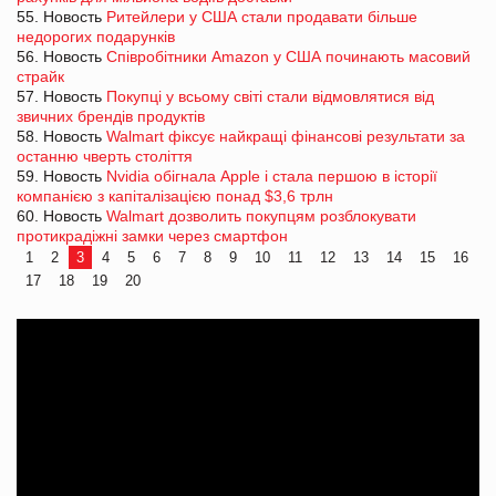
55. Новость
Ритейлери у США стали продавати більше
недорогих подарунків
56. Новость
Співробітники Amazon у США починають масовий
страйк
57. Новость
Покупці у всьому світі стали відмовлятися від
звичних брендів продуктів
58. Новость
Walmart фіксує найкращі фінансові результати за
останню чверть століття
59. Новость
Nvidia обігнала Apple і стала першою в історії
компанією з капіталізацією понад $3,6 трлн
60. Новость
Walmart дозволить покупцям розблокувати
протикрадіжні замки через смартфон
1
2
3
4
5
6
7
8
9
10
11
12
13
14
15
16
17
18
19
20