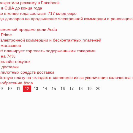
прекратили рекламу в Facebook
в в США до конца года
 в конце года составит 717 млрд евро
рда долларов на продвижение электронной коммерции и реновацию
возможной продаже доли Asda
 Prime
 электронной коммерции и бесконтактных платежей
 магазинов
rt планирует торговать подержанными товарами
 на 74%
онлайн-покупок
 доставки
спилотных средств доставки
тную плату на складах e-commerce из-за увеличения количества 
риобретение Asda
9
10
11
12
13
14
15
16
17
18
19
20