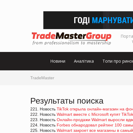
Порта
Новини
Аналітика
Топи про рино
TradeMaster
Результаты поиска
221. Новость
TikTok открыла онлайн-магазин на фо
222. Новость
Walmart вместе с Microsoft купят TikTo
223. Новость
Онлайн-продажи Walmart выросли вдв
224. Новость
Forbes обнародовал рейтинг 100 самы
225. Новость
Walmart закроет все магазины в самы