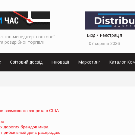
Вхід
Реєстрація
л топ-менеджерів оптової
та роздрібної торгівлі
07 серпня 2026
к
Світовий досвід
Інновації
Маркетинг
Каталог Ком
не возможного запрета в США
k
ое
х дорогих брендов мира
й прибыльный день распродаж