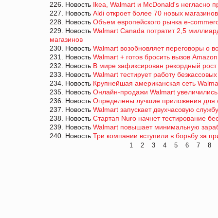
226. Новость
Ikea, Walmart и McDonald's негласно 
227. Новость
Aldi откроет более 70 новых магазино
228. Новость
Объем европейского рынка e-commerce
229. Новость
Walmart Canada потратит 2,5 миллиа
магазинов
230. Новость
Walmart возобновляет переговоры о 
231. Новость
Walmart + готов бросить вызов Amazon
232. Новость
В мире зафиксирован рекордный рост
233. Новость
Walmart тестирует работу безкассовых
234. Новость
Крупнейшая американская сеть Walma
235. Новость
Онлайн-продажи Walmart увеличились
236. Новость
Определены лучшие приложения для 
237. Новость
Walmart запускает двухчасовую службу
238. Новость
Стартап Nuro начнет тестирование бе
239. Новость
Walmart повышает минимальную зарабо
240. Новость
Три компании вступили в борьбу за п
1
2
3
4
5
6
7
8