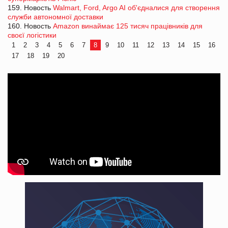
159. Новость
Walmart, Ford, Argo AI об'єдналися для створення
служби автономної доставки
160. Новость
Amazon винаймає 125 тисяч працівників для
своєї логістики
1
2
3
4
5
6
7
8
9
10
11
12
13
14
15
16
17
18
19
20