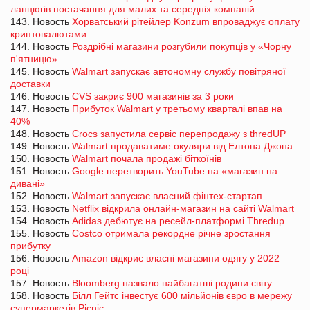
ланцюгів постачання для малих та середніх компаній
143. Новость
Хорватський рітейлер Konzum впроваджує оплату
криптовалютами
144. Новость
Роздрібні магазини розгубили покупців у «Чорну
п'ятницю»
145. Новость
Walmart запускає автономну службу повітряної
доставки
146. Новость
CVS закриє 900 магазинів за 3 роки
147. Новость
Прибуток Walmart у третьому кварталі впав на
40%
148. Новость
Crocs запустила сервіс перепродажу з thredUP
149. Новость
Walmart продаватиме окуляри від Елтона Джона
150. Новость
Walmart почала продажі біткоїнів
151. Новость
Google перетворить YouTube на «магазин на
дивані»
152. Новость
Walmart запускає власний фінтех-стартап
153. Новость
Netflix відкрила онлайн-магазин на сайті Walmart
154. Новость
Adidas дебютує на ресейл-платформі Thredup
155. Новость
Costco отримала рекордне річне зростання
прибутку
156. Новость
Amazon відкриє власні магазини одягу у 2022
році
157. Новость
Bloomberg назвало найбагатші родини світу
158. Новость
Білл Гейтс інвестує 600 мільйонів євро в мережу
супермаркетів Picnic