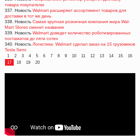
товара покупателю
337. Новость
Walmart расширяет ассортимент товаров для
доставки в тот же день
338. Новость
Самая крупная розничная компания мира Wal-
Mart Stores сменит название
339. Новость
Walmart доведет количество роботизированных
постаматов до пяти сотен
340. Новость
Логистика: Walmart сделал заказ на 15 грузовиков
Tesla Semi
1
2
3
4
5
6
7
8
9
10
11
12
13
14
15
16
17
18
19
20