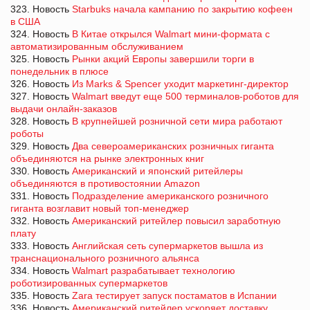
323. Новость
Starbuks начала кампанию по закрытию кофеен
в США
324. Новость
В Китае открылся Walmart мини-формата с
автоматизированным обслуживанием
325. Новость
Рынки акций Европы завершили торги в
понедельник в плюсе
326. Новость
Из Marks & Spencer уходит маркетинг-директор
327. Новость
Walmart введут еще 500 терминалов-роботов для
выдачи онлайн-заказов
328. Новость
В крупнейшей розничной сети мира работают
роботы
329. Новость
Два североамериканских розничных гиганта
объединяются на рынке электронных книг
330. Новость
Американский и японcкий ритейлеры
объединяются в противостоянии Amazon
331. Новость
Подразделение американского розничного
гиганта возглавит новый топ-менеджер
332. Новость
Американский ритейлер повысил заработную
плату
333. Новость
Английская сеть супермаркетов вышла из
транснационального розничного альянса
334. Новость
Walmart разрабатывает технологию
роботизированных супермаркетов
335. Новость
Zara тестирует запуск постаматов в Испании
336. Новость
Американский ритейлер ускоряет доставку