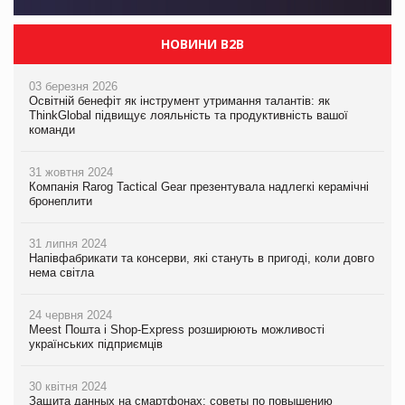
НОВИНИ B2B
03 березня 2026
Освітній бенефіт як інструмент утримання талантів: як
ThinkGlobal підвищує лояльність та продуктивність вашої
команди
31 жовтня 2024
Компанія Rarog Tactical Gear презентувала надлегкі керамічні
бронеплити
31 липня 2024
Напівфабрикати та консерви, які стануть в пригоді, коли довго
нема світла
24 червня 2024
Meest Пошта і Shop-Express розширюють можливості
українських підприємців
30 квітня 2024
Защита данных на смартфонах: советы по повышению