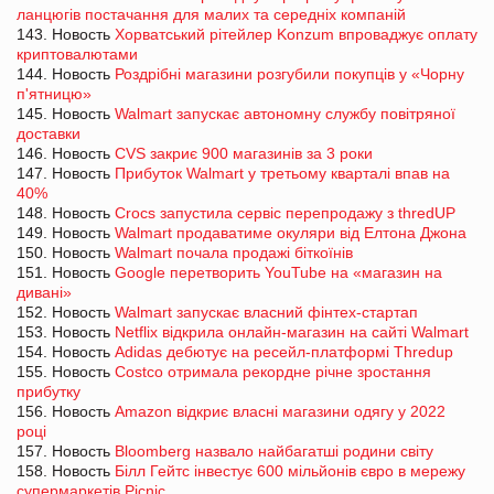
ланцюгів постачання для малих та середніх компаній
143. Новость
Хорватський рітейлер Konzum впроваджує оплату
криптовалютами
144. Новость
Роздрібні магазини розгубили покупців у «Чорну
п'ятницю»
145. Новость
Walmart запускає автономну службу повітряної
доставки
146. Новость
CVS закриє 900 магазинів за 3 роки
147. Новость
Прибуток Walmart у третьому кварталі впав на
40%
148. Новость
Crocs запустила сервіс перепродажу з thredUP
149. Новость
Walmart продаватиме окуляри від Елтона Джона
150. Новость
Walmart почала продажі біткоїнів
151. Новость
Google перетворить YouTube на «магазин на
дивані»
152. Новость
Walmart запускає власний фінтех-стартап
153. Новость
Netflix відкрила онлайн-магазин на сайті Walmart
154. Новость
Adidas дебютує на ресейл-платформі Thredup
155. Новость
Costco отримала рекордне річне зростання
прибутку
156. Новость
Amazon відкриє власні магазини одягу у 2022
році
157. Новость
Bloomberg назвало найбагатші родини світу
158. Новость
Білл Гейтс інвестує 600 мільйонів євро в мережу
супермаркетів Picnic