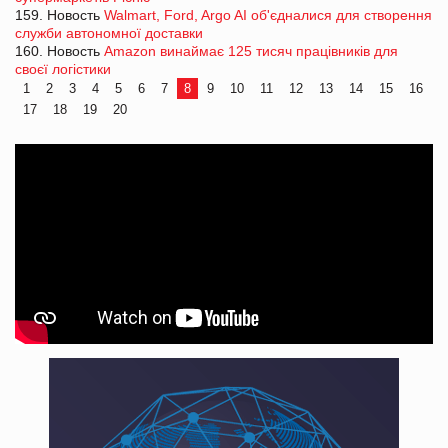
159. Новость
Walmart, Ford, Argo AI об'єдналися для створення
служби автономної доставки
160. Новость
Amazon винаймає 125 тисяч працівників для
своєї логістики
1
2
3
4
5
6
7
8
9
10
11
12
13
14
15
16
17
18
19
20