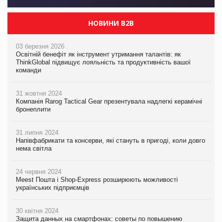
НОВИНИ B2B
03 березня 2026
Освітній бенефіт як інструмент утримання талантів: як
ThinkGlobal підвищує лояльність та продуктивність вашої
команди
31 жовтня 2024
Компанія Rarog Tactical Gear презентувала надлегкі керамічні
бронеплити
31 липня 2024
Напівфабрикати та консерви, які стануть в пригоді, коли довго
нема світла
24 червня 2024
Meest Пошта і Shop-Express розширюють можливості
українських підприємців
30 квітня 2024
Защита данных на смартфонах: советы по повышению