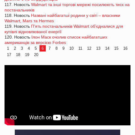
117. Новость
Walmart та інші торгові мережі посилюють тиск на
постачальників
118. Новость
Названі найбагатші родини у світі – власники
Walmart, Mars та Hermes
119. Новость
П’ять постачальників Walmart об’єдналися для
купівлі відновлюваної енергії
120. Новость
Ілон Маск очолив список найбагатших
американців за версією Forbes
1
2
3
4
5
6
7
8
9
10
11
12
13
14
15
16
17
18
19
20