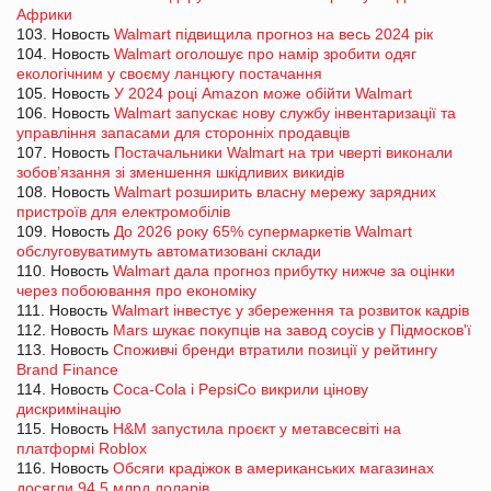
Африки
103. Новость
Walmart підвищила прогноз на весь 2024 рік
104. Новость
Walmart оголошує про намір зробити одяг
екологічним у своєму ланцюгу постачання
105. Новость
У 2024 році Amazon може обійти Walmart
106. Новость
Walmart запускає нову службу інвентаризації та
управління запасами для сторонніх продавців
107. Новость
Постачальники Walmart на три чверті виконали
зобов’язання зі зменшення шкідливих викидів
108. Новость
Walmart розширить власну мережу зарядних
пристроїв для електромобілів
109. Новость
До 2026 року 65% супермаркетів Walmart
обслуговуватимуть автоматизовані склади
110. Новость
Walmart дала прогноз прибутку нижче за оцінки
через побоювання про економіку
111. Новость
Walmart інвестує у збереження та розвиток кадрів
112. Новость
Mars шукає покупців на завод соусів у Підмосков'ї
113. Новость
Споживчі бренди втратили позиції у рейтингу
Brand Finance
114. Новость
Coca-Cola і PepsiCo викрили цінову
дискримінацію
115. Новость
H&M запустила проєкт у метавсесвіті на
платформі Roblox
116. Новость
Обсяги крадіжок в американських магазинах
досягли 94,5 млрд доларів