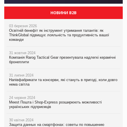
НОВИНИ B2B
03 березня 2026
Освітній бенефіт як інструмент утримання талантів: як
ThinkGlobal підвищує лояльність та продуктивність вашої
команди
31 жовтня 2024
Компанія Rarog Tactical Gear презентувала надлегкі керамічні
бронеплити
31 липня 2024
Напівфабрикати та консерви, які стануть в пригоді, коли довго
нема світла
24 червня 2024
Meest Пошта і Shop-Express розширюють можливості
українських підприємців
30 квітня 2024
Защита данных на смартфонах: советы по повышению