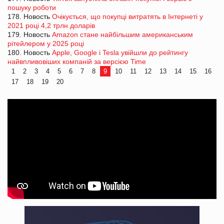
пошуку роботи
178. Новость
Очікується, що покупці витратять в Інтернеті у
2021 році 4,2 трлн доларів
179. Новость
Amazon стане найбільшим американським
рітейлером у 2025 році
180. Новость
Apple, Google і Tesla увійшли до рейтингу
найвпливовіших компаній за версією Time
1
2
3
4
5
6
7
8
9
10
11
12
13
14
15
16
17
18
19
20