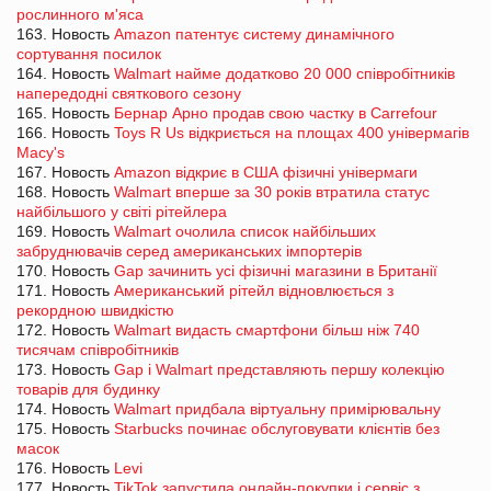
рослинного м'яса
163. Новость
Amazon патентує систему динамічного
сортування посилок
164. Новость
Walmart найме додатково 20 000 співробітників
напередодні святкового сезону
165. Новость
Бернар Арно продав свою частку в Carrefour
166. Новость
Toys R Us відкриється на площах 400 універмагів
Macy's
167. Новость
Amazon відкриє в США фізичні універмаги
168. Новость
Walmart вперше за 30 років втратила статус
найбільшого у світі рітейлера
169. Новость
Walmart очолила список найбільших
забруднювачів серед американських імпортерів
170. Новость
Gap зачинить усі фізичні магазини в Британії
171. Новость
Американський рітейл відновлюється з
рекордною швидкістю
172. Новость
Walmart видасть смартфони більш ніж 740
тисячам співробітників
173. Новость
Gap і Walmart представляють першу колекцію
товарів для будинку
174. Новость
Walmart придбала віртуальну примірювальну
175. Новость
Starbucks починає обслуговувати клієнтів без
масок
176. Новость
Levi
177. Новость
TikTok запустила онлайн-покупки і сервіс з