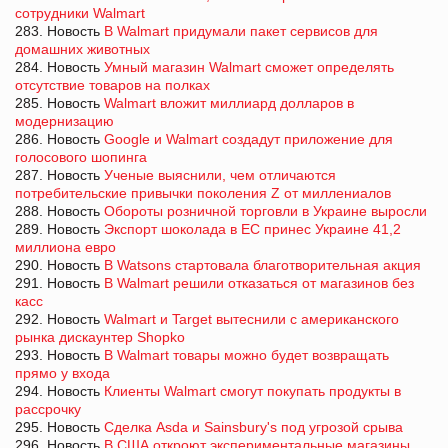
сотрудники Walmart
283. Новость
В Walmart придумали пакет сервисов для
домашних животных
284. Новость
Умный магазин Walmart сможет определять
отсутствие товаров на полках
285. Новость
Walmart вложит миллиард долларов в
модернизацию
286. Новость
Google и Walmart создадут приложение для
голосового шопинга
287. Новость
Ученые выяснили, чем отличаются
потребительские привычки поколения Z от миллениалов
288. Новость
Обороты розничной торговли в Украине выросли
289. Новость
Экспорт шоколада в ЕС принес Украине 41,2
миллиона евро
290. Новость
В Watsons стартовала благотворительная акция
291. Новость
В Walmart решили отказаться от магазинов без
касс
292. Новость
Walmart и Target вытеснили с американского
рынка дискаунтер Shopko
293. Новость
В Walmart товары можно будет возвращать
прямо у входа
294. Новость
Клиенты Walmart смогут покупать продукты в
рассрочку
295. Новость
Сделка Asda и Sainsbury's под угрозой срыва
296. Новость
В США откроют экспериментальные магазины