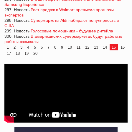
Samsung Experience
297. Новость
Рост продаж в Walmart превысил прогнозы
экспертов
298. Новость
Супермаркеты Aldi набирают популярность в
США
299. Новость
Голосовые помощники - будущее ритейла
300. Новость
В американских супермаркетах будут работать
роботы-зазывалы
1
2
3
4
5
6
7
8
9
10
11
12
13
14
15
16
17
18
19
20