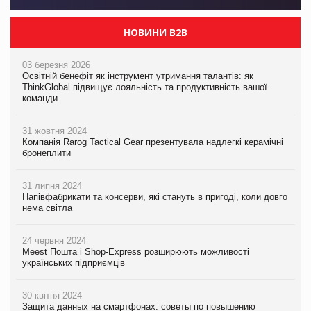
НОВИНИ B2B
03 березня 2026
Освітній бенефіт як інструмент утримання талантів: як
ThinkGlobal підвищує лояльність та продуктивність вашої
команди
31 жовтня 2024
Компанія Rarog Tactical Gear презентувала надлегкі керамічні
бронеплити
31 липня 2024
Напівфабрикати та консерви, які стануть в пригоді, коли довго
нема світла
24 червня 2024
Meest Пошта і Shop-Express розширюють можливості
українських підприємців
30 квітня 2024
Защита данных на смартфонах: советы по повышению