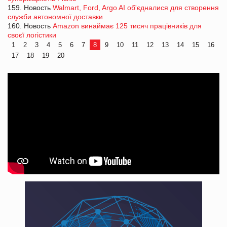
159. Новость
Walmart, Ford, Argo AI об'єдналися для створення
служби автономної доставки
160. Новость
Amazon винаймає 125 тисяч працівників для
своєї логістики
1
2
3
4
5
6
7
8
9
10
11
12
13
14
15
16
17
18
19
20