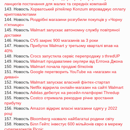
ланцюгів постачання для малих та середніх компаній
143. Новость
Хорватський рітейлер Konzum впроваджує оплату
криптовалютами
144. Новость
Роздрібні магазини розгубили покупців у «Чорну
п'ятницю»
145. Новость
Walmart запускає автономну службу повітряної
доставки
146. Новость
CVS закриє 900 магазинів за 3 роки
147. Новость
Прибуток Walmart у третьому кварталі впав на
40%
148. Новость
Crocs запустила сервіс перепродажу з thredUP
149. Новость
Walmart продаватиме окуляри від Елтона Джона
150. Новость
Walmart почала продажі біткоїнів
151. Новость
Google перетворить YouTube на «магазин на
дивані»
152. Новость
Walmart запускає власний фінтех-стартап
153. Новость
Netflix відкрила онлайн-магазин на сайті Walmart
154. Новость
Adidas дебютує на ресейл-платформі Thredup
155. Новость
Costco отримала рекордне річне зростання
прибутку
156. Новость
Amazon відкриє власні магазини одягу у 2022
році
157. Новость
Bloomberg назвало найбагатші родини світу
158. Новость
Білл Гейтс інвестує 600 мільйонів євро в мережу
супермаркетів Picnic