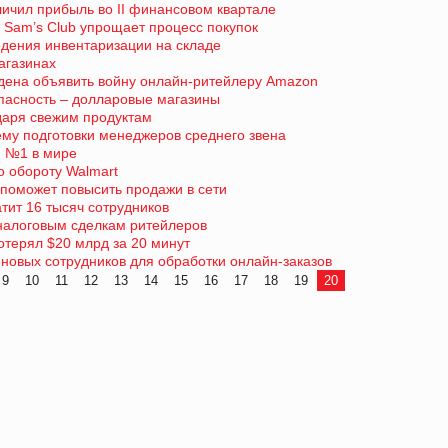
личил прибыль во II финансовом квартале
 Sam’s Club упрощает процесс покупок
едения инвентаризации на складе
магазинах
ждена объявить войну онлайн-ритейлеру Amazon
пасность – долларовые магазины
одаря свежим продуктам
ему подготовки менеджеров среднего звена
м №1 в мире
о обороту Walmart
 поможет повысить продажи в сети
атит 16 тысяч сотрудников
налоговым сделкам ритейлеров
терял $20 млрд за 20 минут
 новых сотрудников для обработки онлайн-заказов
9
10
11
12
13
14
15
16
17
18
19
20