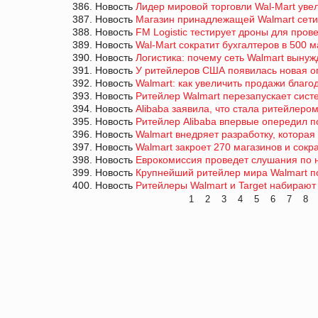
386. Новость
Лидер мировой торговли Wal-Mart уве
387. Новость
Магазин принадлежащей Walmart cети
388. Новость
FM Logistic тестирует дроны для пров
389. Новость
Wal-Mart сократит бухгалтеров в 500 
390. Новость
Логистика: почему сеть Walmart выну
391. Новость
У ритейлеров США появилась новая о
392. Новость
Walmart: как увеличить продажи благ
393. Новость
Ритейлер Walmart перезапускает сист
394. Новость
Alibaba заявила, что стала ритейлеро
395. Новость
Ритейлер Alibaba впервые опередил п
396. Новость
Walmart внедряет разработку, которая
397. Новость
Walmart закроет 270 магазинов и сокр
398. Новость
Еврокомиссия проведет слушания по 
399. Новость
Крупнейший ритейлер мира Walmart по
400. Новость
Ритейлеры Walmart и Target набирают
1
2
3
4
5
6
7
8