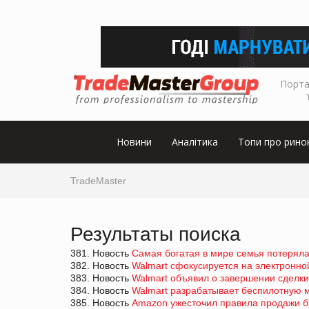
Порта
Новини
Аналітика
Топи про рино
TradeMaster
Результаты поиска
381. Новость
Самая богатая в мире семья потеряла
382. Новость
Walmart сфокусируется на электронн
383. Новость
Walmart объявил о завершении сделки
384. Новость
Walmart разрабатывает беспилотную 
385. Новость
Amazon ужесточил правила продажи 