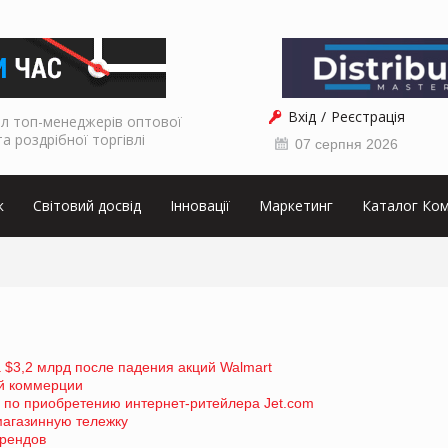
Вхід
Реєстрація
л топ-менеджерів оптової
та роздрібної торгівлі
07 серпня 2026
к
Світовий досвід
Інновації
Маркетинг
Каталог Ком
 $3,2 млрд после падения акций Walmart
ой коммерции
 по приобретению интернет-ритейлера Jet.com
магазинную тележку
брендов