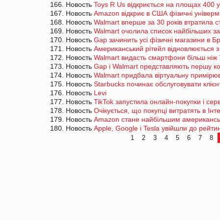
166. Новость
Toys R Us відкриється на площах 400 у
167. Новость
Amazon відкриє в США фізичні універм
168. Новость
Walmart вперше за 30 років втратила ст
169. Новость
Walmart очолила список найбільших з
170. Новость
Gap зачинить усі фізичні магазини в Бр
171. Новость
Американський рітейл відновлюється 
172. Новость
Walmart видасть смартфони більш ніж 
173. Новость
Gap і Walmart представляють першу ко
174. Новость
Walmart придбала віртуальну примірю
175. Новость
Starbucks починає обслуговувати клієн
176. Новость
Levi
177. Новость
TikTok запустила онлайн-покупки і сер
178. Новость
Очікується, що покупці витратять в Інте
179. Новость
Amazon стане найбільшим американськ
180. Новость
Apple, Google і Tesla увійшли до рейт
1
2
3
4
5
6
7
8