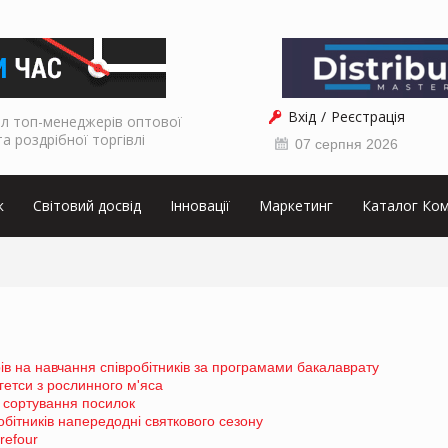
Вхід
Реєстрація
л топ-менеджерів оптової
та роздрібної торгівлі
07 серпня 2026
к
Світовий досвід
Інновації
Маркетинг
Каталог Ком
в на навчання співробітників за програмами бакалаврату
гетси з рослинного м'яса
 сортування посилок
бітників напередодні святкового сезону
refour