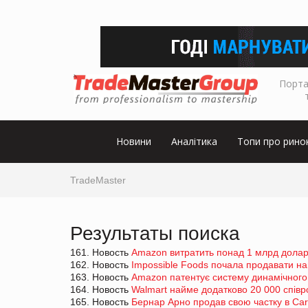
Порта
Новини
Аналітика
Топи про рино
TradeMaster
Результаты поиска
161. Новость
Amazon витратить понад 1 млрд доларі
162. Новость
Impossible Foods почала продавати на
163. Новость
Amazon патентує систему динамічного
164. Новость
Walmart найме додатково 20 000 співро
165. Новость
Бернар Арно продав свою частку в Car