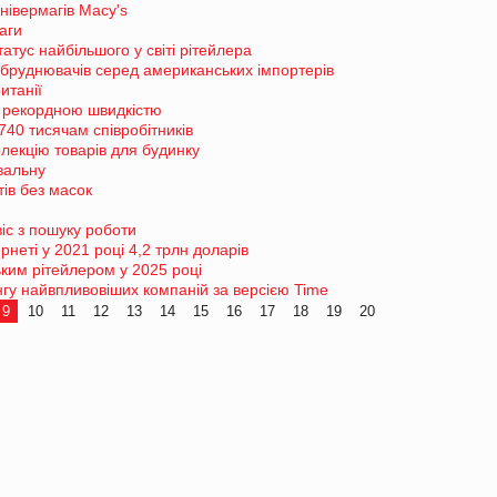
нівермагів Macy's
аги
атус найбільшого у світі рітейлера
абруднювачів серед американських імпортерів
итанії
з рекордною швидкістю
740 тисячам співробітників
лекцію товарів для будинку
вальну
тів без масок
віс з пошуку роботи
рнеті у 2021 році 4,2 трлн доларів
им рітейлером у 2025 році
ингу найвпливовіших компаній за версією Time
9
10
11
12
13
14
15
16
17
18
19
20