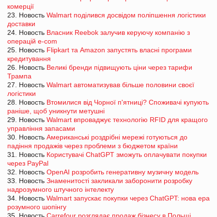
комерції
23. Новость
Walmart поділився досвідом поліпшення логістики
доставки
24. Новость
Власник Reebok залучив керуючу компанію з
операцій e-com
25. Новость
Flipkart та Amazon запустять власні програми
кредитування
26. Новость
Великі бренди підвищують ціни через тарифи
Трампа
27. Новость
Walmart автоматизував більше половини своєї
логістики
28. Новость
Втомилися від Чорної п'ятниці? Споживачі купують
раніше, щоб уникнути метушні
29. Новость
Walmart впроваджує технологію RFID для кращого
управління запасами
30. Новость
Американські роздрібні мережі готуються до
падіння продажів через проблеми з бюджетом країни
31. Новость
Користувачі ChatGPT зможуть оплачувати покупки
через PayPal
32. Новость
OpenAI розробить генеративну музичну модель
33. Новость
Знаменитості закликали заборонити розробку
надрозумного штучного інтелекту
34. Новость
Walmart запускає покупки через ChatGPT: нова ера
розумного шопінгу
35. Новость
Carrefour розглядає продаж бізнесу в Польщі