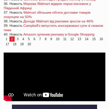
36. Новость
Мережа Walmart відкриє перші магазини у
Південній Африці
37. Новость
Walmart збільшив обсяги доставки товарів
покупцям на 50%
38. Новость
Доходи Walmart від реклами зросли на 46%
39. Новость
Campbell's випустить консервовані супи зі смаком
пива
40. Новость
Amazon зупинив рекламу в Google Shopping
1
2
3
4
5
6
7
8
9
10
11
12
13
14
15
16
17
18
19
20