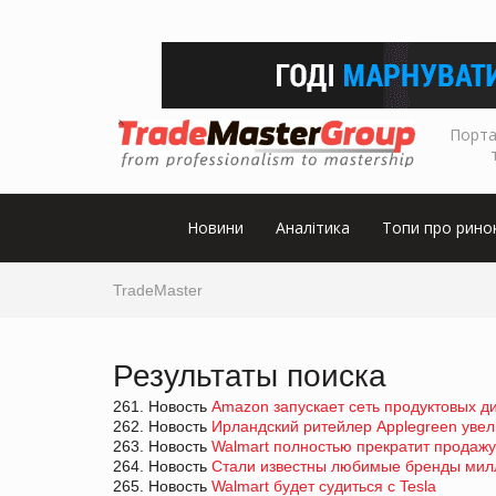
Порта
Новини
Аналітика
Топи про рино
TradeMaster
Результаты поиска
261. Новость
Amazon запускает сеть продуктовых д
262. Новость
Ирландский ритейлер Applegreen увел
263. Новость
Walmart полностью прекратит продажу
264. Новость
Стали известны любимые бренды мил
265. Новость
Walmart будет судиться с Tesla