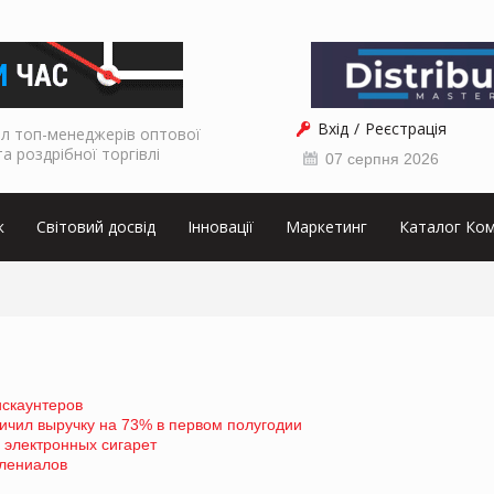
Вхід
Реєстрація
л топ-менеджерів оптової
та роздрібної торгівлі
07 серпня 2026
к
Світовий досвід
Інновації
Маркетинг
Каталог Ком
искаунтеров
ичил выручку на 73% в первом полугодии
 электронных сигарет
лениалов