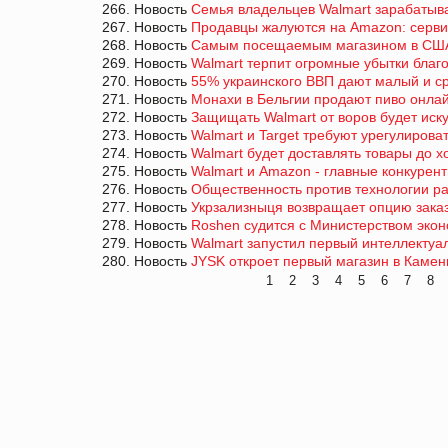
266. Новость
Семья владельцев Walmart зарабатыва
267. Новость
Продавцы жалуются на Amazon: сервис
268. Новость
Самым посещаемым магазином в США
269. Новость
Walmart терпит огромные убытки благ
270. Новость
55% украинского ВВП дают малый и с
271. Новость
Монахи в Бельгии продают пиво онла
272. Новость
Защищать Walmart от воров будет иск
273. Новость
Walmart и Target требуют урегулирова
274. Новость
Walmart будет доставлять товары до 
275. Новость
Walmart и Amazon - главные конкурен
276. Новость
Общественность против технологии р
277. Новость
Укрзализныця возвращает опцию заказ
278. Новость
Roshen судится с Министерством экон
279. Новость
Walmart запустил первый интеллектуа
280. Новость
JYSK откроет первый магазин в Каме
1
2
3
4
5
6
7
8