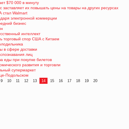
ет $70 000 в минуту
 заставляет их повышать цены на товары на других ресурсах
 стал Walmart
одаря электронной коммерции
редний бизнес
йн
усственный интеллект
ть торговый спор США с Китаем
холодильника
ты в сфере доставки
аспознавания лиц
а еды при покупке билетов
омического развития и торговли
льный супермаркет
нце-Подольском
9
10
11
12
13
14
15
16
17
18
19
20