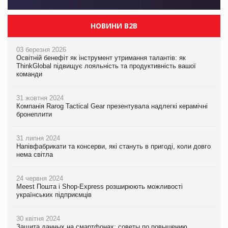
НОВИНИ B2B
03 березня 2026
Освітній бенефіт як інструмент утримання талантів: як
ThinkGlobal підвищує лояльність та продуктивність вашої
команди
31 жовтня 2024
Компанія Rarog Tactical Gear презентувала надлегкі керамічні
бронеплити
31 липня 2024
Напівфабрикати та консерви, які стануть в пригоді, коли довго
нема світла
24 червня 2024
Meest Пошта і Shop-Express розширюють можливості
українських підприємців
30 квітня 2024
Защита данных на смартфонах: советы по повышению