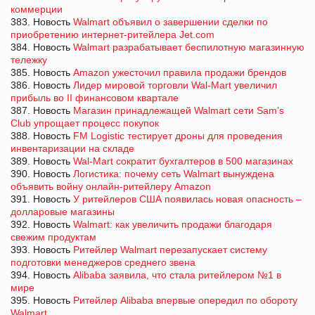
коммерции
383. Новость
Walmart объявил о завершении сделки по
приобретению интернет-ритейлера Jet.com
384. Новость
Walmart разрабатывает беспилотную магазинную
тележку
385. Новость
Amazon ужесточил правила продажи брендов
386. Новость
Лидер мировой торговли Wal-Mart увеличил
прибыль во II финансовом квартале
387. Новость
Магазин принадлежащей Walmart cети Sam’s
Club упрощает процесс покупок
388. Новость
FM Logistic тестирует дроны для проведения
инвентаризации на складе
389. Новость
Wal-Mart сократит бухгалтеров в 500 магазинах
390. Новость
Логистика: почему сеть Walmart вынуждена
объявить войну онлайн-ритейлеру Amazon
391. Новость
У ритейлеров США появилась новая опасность –
долларовые магазины
392. Новость
Walmart: как увеличить продажи благодаря
свежим продуктам
393. Новость
Ритейлер Walmart перезапускает систему
подготовки менеджеров среднего звена
394. Новость
Alibaba заявила, что стала ритейлером №1 в
мире
395. Новость
Ритейлер Alibaba впервые опередил по обороту
Walmart