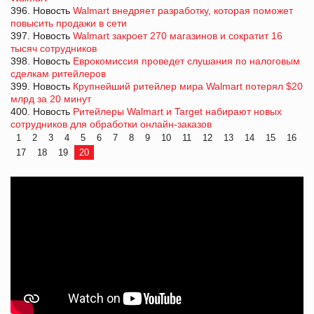
396. Новость
Walmart внедряет разработку, которая поможет
повысить продажи в сети
397. Новость
Walmart закроет 270 магазинов и сократит 16
тысяч сотрудников
398. Новость
Еврокомиссия проведет слушания по налоговым
сделкам ритейлеров
399. Новость
Крупнейший ритейлер мира Walmart потерял $20
млрд за 20 минут
400. Новость
Ритейлеры Walmart и Target набирают новых
сотрудников для обработки онлайн-заказов
1
2
3
4
5
6
7
8
9
10
11
12
13
14
15
16
17
18
19
20