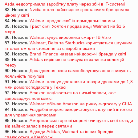
Asda недоотримали заробітну плату через збій в IT-системі
83. Новость
Nvidia стала найшвидше зростаючим брендом за
ціною у світі
84. Новость
Walmart продає свої інтермодальні активи
85. Новость
Траст сім'ї Уолтон продав акції Walmart на $1,5
млрд.
86. Новость
Walmart купує виробника смарт-ТВ Vizio
87. Новость
Walmart, Delta та Starbucks користуються штучним
інтелектом для стеження за співробітниками
88. Новость
Brand Finance назвав найдорожчі бренди у світі
89. Новость
Adidas вирішив не списувати залишки колекцій
Yeezy
90. Новость
Дослідження: каси самообслуговування знижують
лояльність покупців
91. Новость
Walmart планує доставляти товари дронами до 1,8
млн домогосподарств у Техасі
92. Новость
Amazon націлюється на низькі запаси, але
запроваджує нові комісії
93. Новость
Walmart обігнав Amazon на ринку e-grocery у США
94. Новость
Роздрібні мережі використовують штучний інтелект
для управління запасами
95. Новость
Американські торгові мережі очищують свої склади
від зайвих запасів перед святами
96. Новость
Відходи Adidas, Walmart та інших брендів
спалюються у Камбоджі