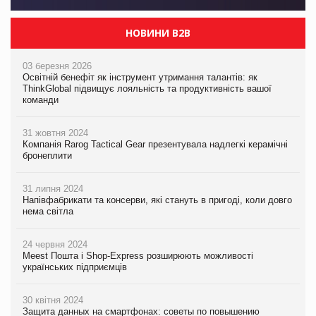
НОВИНИ B2B
03 березня 2026
Освітній бенефіт як інструмент утримання талантів: як
ThinkGlobal підвищує лояльність та продуктивність вашої
команди
31 жовтня 2024
Компанія Rarog Tactical Gear презентувала надлегкі керамічні
бронеплити
31 липня 2024
Напівфабрикати та консерви, які стануть в пригоді, коли довго
нема світла
24 червня 2024
Meest Пошта і Shop-Express розширюють можливості
українських підприємців
30 квітня 2024
Защита данных на смартфонах: советы по повышению